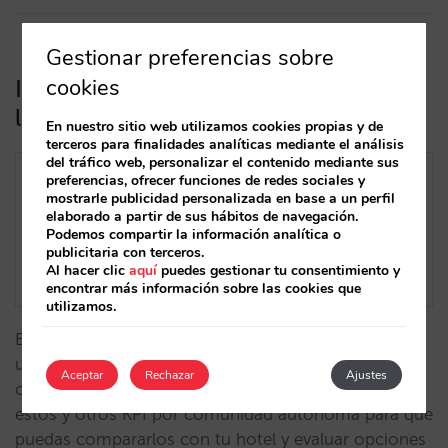
Gestionar preferencias sobre
cookies
Indicadores para potenciar tu
lastminute en Semana Santa
En nuestro sitio web utilizamos cookies propias y de
terceros para finalidades analíticas mediante el análisis
del tráfico web, personalizar el contenido mediante sus
preferencias, ofrecer funciones de redes sociales y
mostrarle publicidad personalizada en base a un perfil
elaborado a partir de sus hábitos de navegación.
Podemos compartir la información analítica o
publicitaria con terceros.
Al hacer clic
aquí
puedes gestionar tu consentimiento y
encontrar más información sobre las cookies que
utilizamos.
Esta Semana Santa la venta mejora un 26% y el ADR
un 9% con respecto a 2023, pero la tasa de
Aceptar
Rechazar
Ajustes
cancelación crece cnsiderablemente. Analizamos
estos y otros KPI por comunidad autónoma para que
puedas compararlos con tu hotel y evaluar opciones