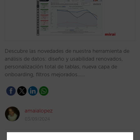
Descubre las novedades de nuestra herramienta de
análisis de datos: diseño y usabilidad renovados,
personalización total de tablas, nueva capa de
onboarding, filtros mejorados……
amaialopez
03/09/2024