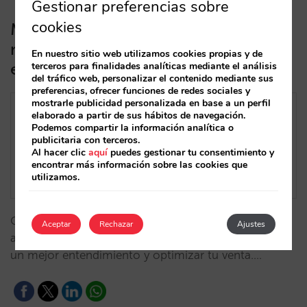
Gestionar preferencias sobre
cookies
Mirai se integra con Optimand para
mostrar las ventas directas, demanda
En nuestro sitio web utilizamos cookies propias y de
en destino y tendencias de precios
terceros para finalidades analíticas mediante el análisis
del tráfico web, personalizar el contenido mediante sus
preferencias, ofrecer funciones de redes sociales y
mostrarle publicidad personalizada en base a un perfil
elaborado a partir de sus hábitos de navegación.
Podemos compartir la información analítica o
publicitaria con terceros.
Al hacer clic
aquí
puedes gestionar tu consentimiento y
encontrar más información sobre las cookies que
utilizamos.
Con la integración entre Optimand y Mirai tendrás
Aceptar
Rechazar
Ajustes
acceso a tus datos de venta directa para poder tener
un mejor entendimiento y optimizar tu venta.…