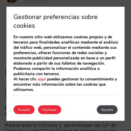
25/06/2020
Gestionar preferencias sobre
cookies
1
2
3
En nuestro sitio web utilizamos cookies propias y de
terceros para finalidades analíticas mediante el análisis
del tráfico web, personalizar el contenido mediante sus
preferencias, ofrecer funciones de redes sociales y
mostrarle publicidad personalizada en base a un perfil
elaborado a partir de sus hábitos de navegación.
Podemos compartir la información analítica o
Entradas recientes
publicitaria con terceros.
Al hacer clic
aquí
puedes gestionar tu consentimiento y
encontrar más información sobre las cookies que
utilizamos.
¿Puede un Mundial reducir las reservas hoteleras? El
caso de México durante la FIFA World Cup 2026
Menos campañas, más inteligentes: manual IA para
Aceptar
Rechazar
Ajustes
actualizar el marketing digital de tu hotel (parte 1)
Madrid ante la Fórmula 1: aprendizajes del GP de