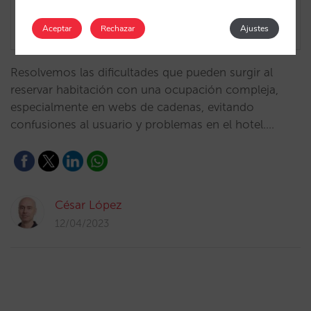
Aceptar
Rechazar
Ajustes
Resolvemos las dificultades que pueden surgir al
reservar habitación con una ocupación compleja,
especialmente en webs de cadenas, evitando
confusiones al usuario y problemas en el hotel.…
César López
12/04/2023