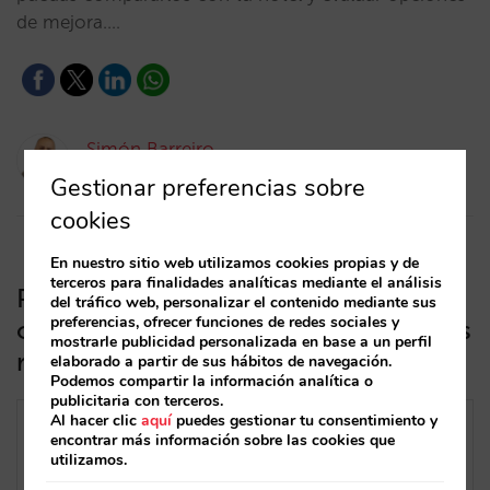
de mejora.…
Simón Barreiro
21/03/2024
Gestionar preferencias sobre
cookies
En nuestro sitio web utilizamos cookies propias y de
terceros para finalidades analíticas mediante el análisis
Por qué es tan difícil preguntar
del tráfico web, personalizar el contenido mediante sus
preferencias, ofrecer funciones de redes sociales y
ocupación en cadenas (y así lo hemos
mostrarle publicidad personalizada en base a un perfil
resuelto en Mirai)
elaborado a partir de sus hábitos de navegación.
Podemos compartir la información analítica o
publicitaria con terceros.
Al hacer clic
aquí
puedes gestionar tu consentimiento y
encontrar más información sobre las cookies que
utilizamos.