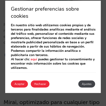
Gestionar preferencias sobre
cookies
Resolvemos las dificultades que pueden surgir al
En nuestro sitio web utilizamos cookies propias y de
terceros para finalidades analíticas mediante el análisis
reservar habitación con una ocupación compleja,
del tráfico web, personalizar el contenido mediante sus
especialmente en webs de cadenas, evitando
preferencias, ofrecer funciones de redes sociales y
mostrarle publicidad personalizada en base a un perfil
confusiones al usuario y problemas en el hotel.…
elaborado a partir de sus hábitos de navegación.
Podemos compartir la información analítica o
publicitaria con terceros.
Al hacer clic
aquí
puedes gestionar tu consentimiento y
encontrar más información sobre las cookies que
utilizamos.
César López
12/04/2023
Aceptar
Rechazar
Ajustes
Mirai, optimizado para cualquier tipo