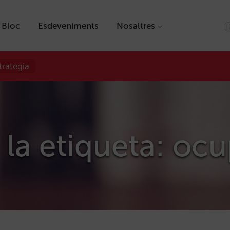
Bloc
Esdeveniments
Nosaltres
trategia
 la etiqueta: oc