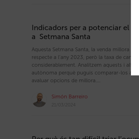
Indicadors per a potenciar el te
a Setmana Santa
Aquesta Setmana Santa, la venda millora un
respecte a l’any 2023, però la taxa de cancel·
considerablement. Analitzem aquests i altre
autònoma perquè puguis comparar-los amb e
avaluar opcions de millora.…
Simón Barreiro
21/03/2024
Per què és tan difícil triar l’ocu