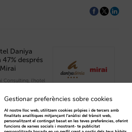
otel Daniya
n 47% després
 Mirai
 Consulting, l'hotel
ots els indicadors:
erspectives de cara
Gestionar preferències sobre cookies
Al nostre lloc web, utilitzem cookies pròpies i de tercers amb
finalitats analítiques mitjançant l'anàlisi del trànsit web,
personalitzant el contingut basat en les teves preferències, oferint
funcions de xarxes socials i mostrant- te publicitat
personalitzada basada en un perfil creat a partir dels teus hàbits