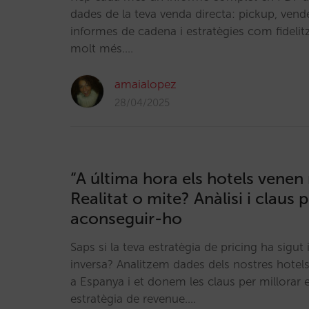
dades de la teva venda directa: pickup, vende
informes de cadena i estratègies com fidelitz
molt més.…
amaialopez
28/04/2025
“A última hora els hotels venen
Realitat o mite? Anàlisi i claus 
aconseguir-ho
Saps si la teva estratègia de pricing ha sigut
inversa? Analitzem dades dels nostres hotel
a Espanya i et donem les claus per millorar e
estratègia de revenue.…