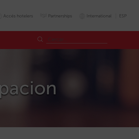
Accés hotelers
Partnerships
International
ESP
upacion