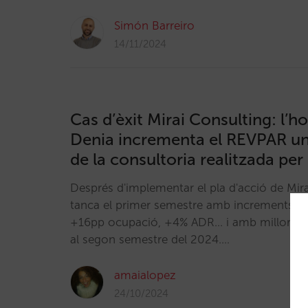
Simón Barreiro
14/11/2024
Cas d’èxit Mirai Consulting: l’h
Denia incrementa el REVPAR u
de la consultoria realitzada per
Després d'implementar el pla d'acció de Mirai
tanca el primer semestre amb increments a t
+16pp ocupació, +4% ADR... i amb millors p
al segon semestre del 2024.…
amaialopez
24/10/2024