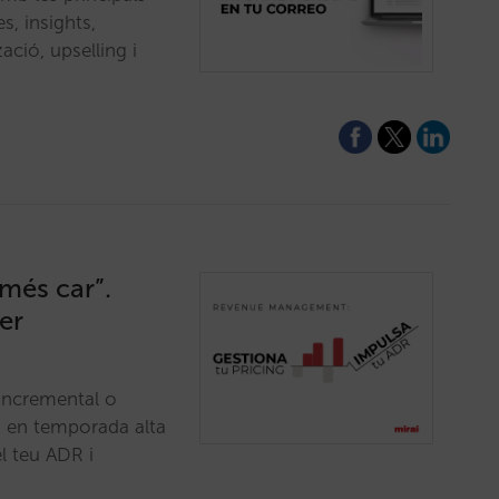
s, insights,
ació, upselling i
 més car”.
per
 incremental o
s en temporada alta
l teu ADR i