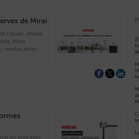
erves de Mirai
P
de l'usuari, ofereix
(
ble, filtres
h
m i moltes altres
W
M
I
h
M
d
M
C
formes
le
L
b les principals