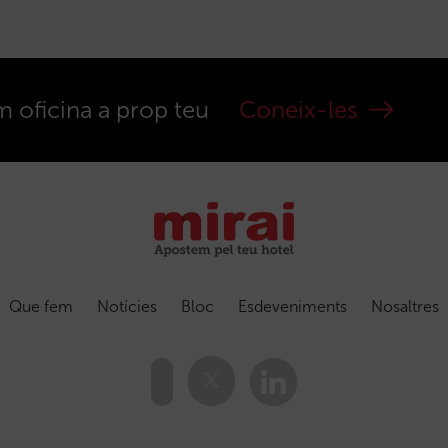
m oficina a prop teu
Coneix-les
Que fem
Notícies
Bloc
Esdeveniments
Nosaltres