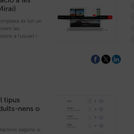
Mirai)
omplexa és tot un
solem les
ons a l'usuari i
l tipus
adults-nens o
uracions segons si