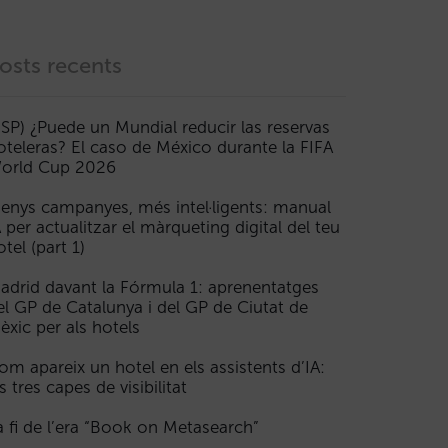
osts recents
ESP) ¿Puede un Mundial reducir las reservas
oteleras? El caso de México durante la FIFA
orld Cup 2026
enys campanyes, més intel·ligents: manual
A per actualitzar el màrqueting digital del teu
otel (part 1)
adrid davant la Fórmula 1: aprenentatges
el GP de Catalunya i del GP de Ciutat de
èxic per als hotels
om apareix un hotel en els assistents d’IA:
s tres capes de visibilitat
a fi de l’era “Book on Metasearch”