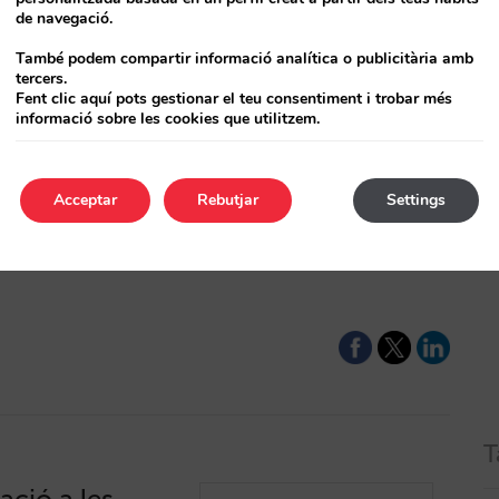
de navegació.
També podem compartir informació analítica o publicitària amb
tercers.
u last minute
Fent clic aquí pots gestionar el teu consentiment i trobar més
informació sobre les cookies que utilitzem.
 26% i l’ADR un 9%
Acceptar
Rebutjar
Settings
lació creix
s KPI per comunitat
l teu hotel i
T
pació a les