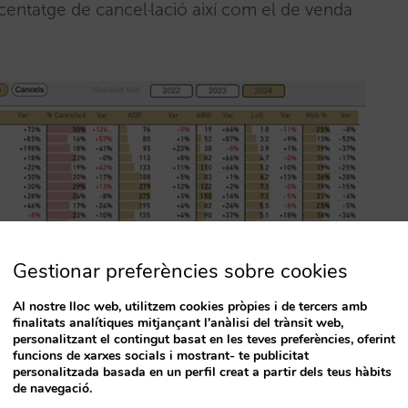
centatge de cancel·lació així com el de venda
Gestionar preferències sobre cookies
Al nostre lloc web, utilitzem cookies pròpies i de tercers amb
finalitats analítiques mitjançant l'anàlisi del trànsit web,
eva venda directa del darrer mes, desglossem
personalitzant el contingut basat en les teves preferències, oferint
funcions de xarxes socials i mostrant- te publicitat
ibles i sempre comparant-ho amb el mateix mes
personalitzada basada en un perfil creat a partir dels teus hàbits
de navegació.