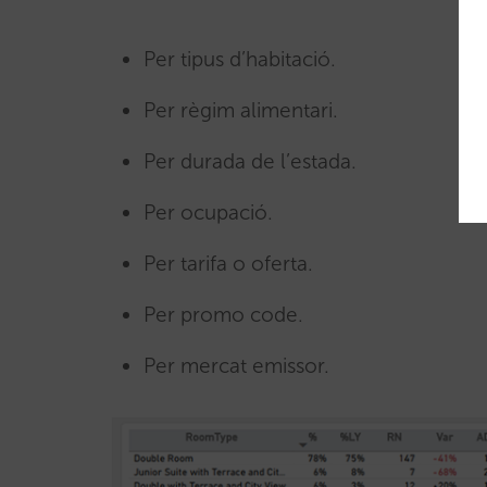
Per tipus d’habitació.
Per règim alimentari.
Per durada de l’estada.
Per ocupació.
Per tarifa o oferta.
Per promo code.
Per mercat emissor.