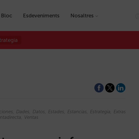
Bloc
Esdeveniments
Nosaltres
trategia
ciones
Dades
Datos
Estades
Estancias
Estrategia
Extras
Extr
ntadirecta
Ventas