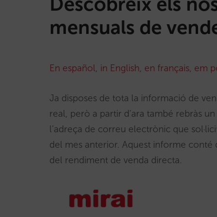
Descobreix els no
mensuals de vend
En español
,
in English
,
en français
,
em p
Ja disposes de tota la informació de ve
real, però a partir d’ara també rebràs 
l’adreça de correu electrònic que sol·lic
del mes anterior. Aquest informe conté 
del rendiment de venda directa.