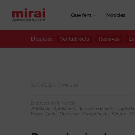
Que fem
Notícies
Etiquetes:
Ventadirecta
Reservas
Es
28/04/2025
3 minutes
Etiquetes de la notícia:
Antelació
Antelacion
Bi
Cancel·lacions
Cancela
Boost
Tarifa
Upselling
Vendadirecta
Vendes
Ve