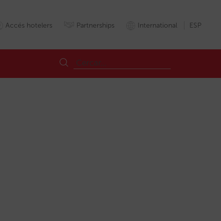
Accés hotelers
Partnerships
International
ESP
es
Informe
Insights
MiraiBI
MiraiRescue
Ocupació
Ocupacion