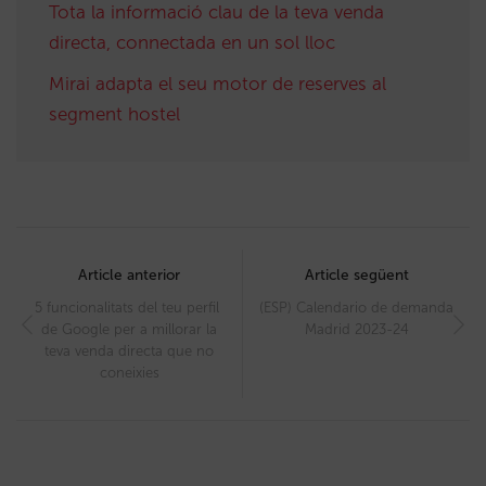
Tota la informació clau de la teva venda
directa, connectada en un sol lloc
Mirai adapta el seu motor de reserves al
segment hostel
Post
navigation
Article anterior
Article següent
5 funcionalitats del teu perfil
(ESP) Calendario de demanda
de Google per a millorar la
Madrid 2023-24
teva venda directa que no
coneixies