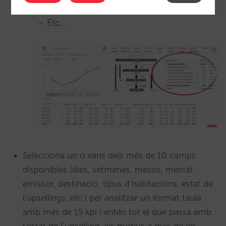
– Etc…
Selecciona un o varis dels més de 10 camps
disponibles (dies, setmanes, mesos, mercat
emissor, destinació, tipus d’habitacions, estat de
l’upsellings, etc.) per analitzar un format taula
amb més de 15 kpi i entén tot el que passa amb
l’estat de l’upselling, els motius a més de les