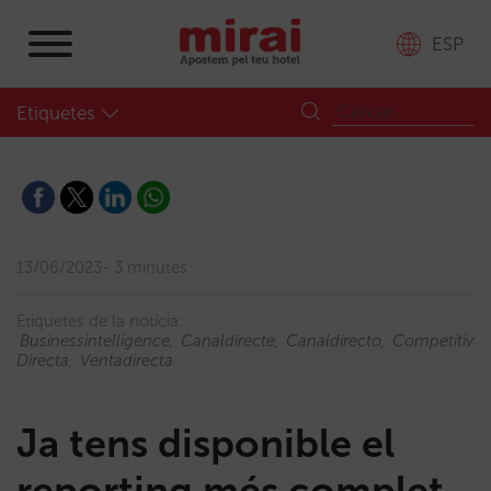
ESP
Etiquetes
13/06/2023
3 minutes
Etiquetes de la notícia:
Businessintelligence
Canaldirecte
Canaldirecto
Competitivid
Directa
Ventadirecta
Ja tens disponible el
reporting més complet