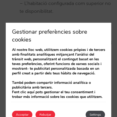
– L’habitació configurada com superior no
te disponibilitat.
– L’habitació base no té configurada una
Gestionar preferències sobre
habitació superior. És important garantir
cookies
que tens totes les habitacions del teu hotel
Al nostre lloc web, utilitzem cookies pròpies i de tercers
mapejades per assegurar un % més alt
amb finalitats analítiques mitjançant l'anàlisi del
d’upselling proposats.
trànsit web, personalitzant el contingut basat en les
teves preferències, oferint funcions de xarxes socials i
mostrant- te publicitat personalitzada basada en un
perfil creat a partir dels teus hàbits de navegació.
– La diferencia de preu entre l’habitació
base i la superior pocs dies abans de
També podem compartir informació analítica o
publicitària amb tercers.
l’entrada és negativa.
Fent clic aquí pots gestionar el teu consentiment i
trobar més informació sobre les cookies que utilitzem.
– No existeix una correlació entre règims,
persones, tarifa o oferta.
Acceptar
Rebutjar
Settings