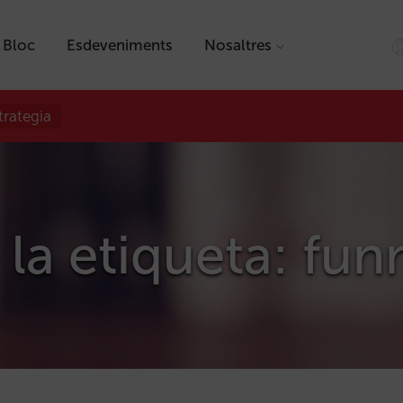
Bloc
Esdeveniments
Nosaltres
trategia
 la etiqueta: fun