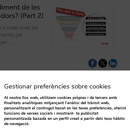
diment de les
dors? (Part 2)
 a cada nivell del
 terme per
nyes.…
Gestionar preferències sobre cookies
ogle Hotels
Al nostre lloc web, utilitzem cookies pròpies i de tercers amb
finalitats analítiques mitjançant l'anàlisi del trànsit web,
T
personalitzant el contingut basat en les teves preferències, oferint
funcions de xarxes socials i mostrant- te publicitat
seus termes? Saps
personalitzada basada en un perfil creat a partir dels teus hàbits
de navegació.
s campanyes? Ets