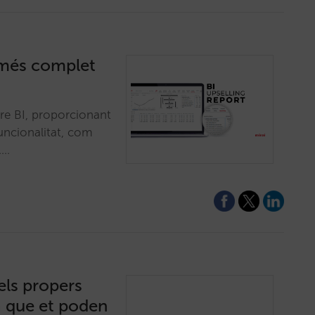
g més complet
tre BI, proporcionant
funcionalitat, com
.…
els propers
ra que et poden