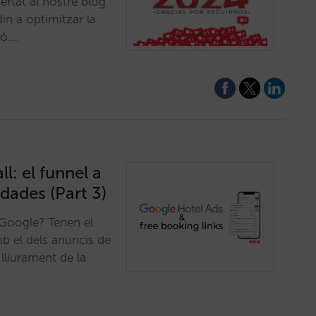
ertat al nostre blog
in a optimitzar la
ió.…
l: el funnel a
 dades (Part 3)
 Google? Tenen el
b el dels anuncis de
lliurament de la