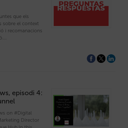
untes que els
s sobre el context
isió i recomanacions
ió.…
ws, episodi 4:
unnel
ews on #Digital
Marketing Director
nue Hub.In this