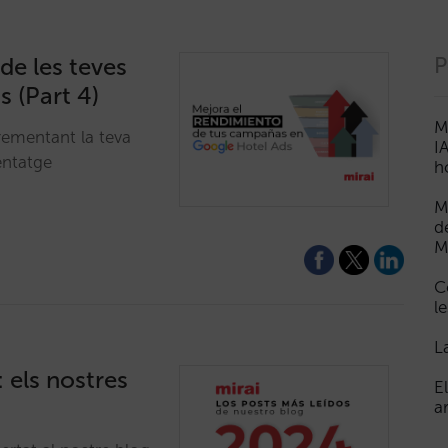
de les teves
P
 (Part 4)
M
rementant la teva
I
entatge
h
M
d
M
C
le
L
: els nostres
E
a