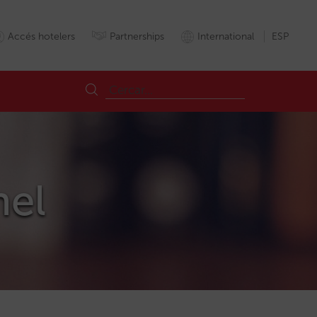
Accés hotelers
Partnerships
International
ESP
nel