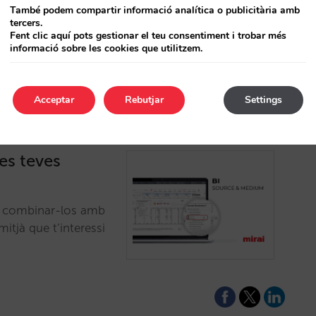
ara mercat emissor o
També podem compartir informació analítica o publicitària amb
tercers.
Fent clic aquí pots gestionar el teu consentiment i trobar més
informació sobre les cookies que utilitzem.
Acceptar
Rebutjar
Settings
les teves
à, combinar-los amb
itjà que t’interessi