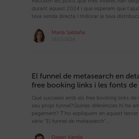
Recollim els posts que més interès han desp
durant aquest 2024 i que esperem que t'ajud
teva venda directa i millorar la teva distribuc
María Saldaña
18/12/2024
El funnel de metasearch en detal
free booking links i les fonts de
Què succeeix amb els free booking links de
seu propi funnel?Quines diferències hi ha am
pagament? T’ho expliquem en aquest tercer 
sèrie “El funnel de metasearch”…
Diego Varela