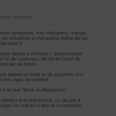
osts recents
enys campanyes, més intel·ligents: manual
A per actualitzar el màrqueting digital del teu
otel (part 1)
adrid davant la Fórmula 1: aprenentatges
el GP de Catalunya i del GP de Ciutat de
èxic per als hotels
om apareix un hotel en els assistents d’IA:
s tres capes de visibilitat
a fi de l’era “Book on Metasearch”
l funnel a la IA està trencat. La clau per a
rreglar-ho està en la fase de consideració