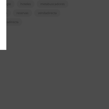
google
hoteles
metabuscadores
OTA
reservas
vendadirecta
ventadirecta