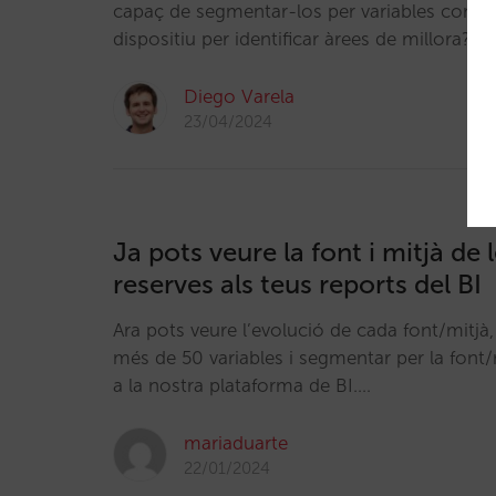
capaç de segmentar-los per variables com 
dispositiu per identificar àrees de millora?…
Diego Varela
23/04/2024
Ja pots veure la font i mitjà de 
reserves als teus reports del BI
Ara pots veure l’evolució de cada font/mitj
més de 50 variables i segmentar per la font/m
a la nostra plataforma de BI.…
mariaduarte
22/01/2024