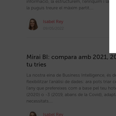
informació, la estructurem, l'enriquim i la 
la puguis treure el màxim partit.…
Isabel Rey
09/05/2022
Mirai BI: compara amb 2021, 
tu tries
La nostra eina de Business Intelligence, és d
flexibilitzar l'anàlisi de dades: ara pots tri
l'any que prefereixes com a base pel teu hote
(2020) o -3 (2019, abans de la Covid), adapt
necessitats.…
Isabel Rey