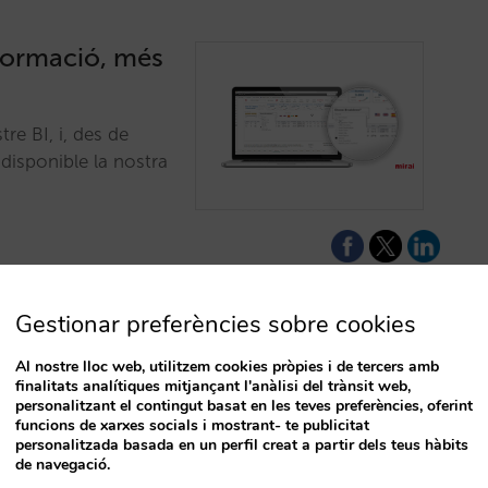
nformació, més
re BI, i, des de
 disponible la nostra
Gestionar preferències sobre cookies
Al nostre lloc web, utilitzem cookies pròpies i de tercers amb
finalitats analítiques mitjançant l'anàlisi del trànsit web,
 el nostre BI
personalitzant el contingut basat en les teves preferències, oferint
funcions de xarxes socials i mostrant- te publicitat
rmació valuosa que
personalitzada basada en un perfil creat a partir dels teus hàbits
de navegació.
m aquesta