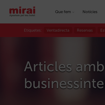
Que fem
Notícies
Etiquetes:
Ventadirecta
Reservas
Es
Articles amb
businessinte