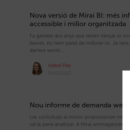
Nova versió de Mirai BI: més i
accessible i millor organitzada
Fa gairebé dos anys que vàrem llançar el nost
llavors, no hem parat de millorar-lo. Ja tens
darrera versió.…
Isabel Rey
26/01/2023
Nou informe de demanda web en
Les sol·licituds al motor proporcionen info
val la pena analitzar. A Mirai emmagatzeme