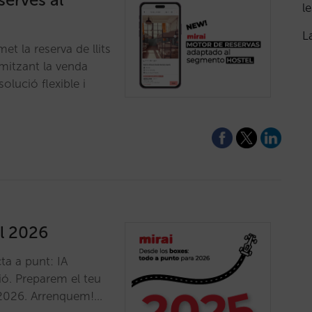
le
L
t la reserva de llits
imitzant la venda
olució flexible i
al 2026
a a punt: IA
ió. Preparem el teu
n 2026. Arrenquem!…