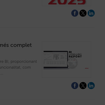
g més complet
tre BI, proporcionant
funcionalitat, com
.…