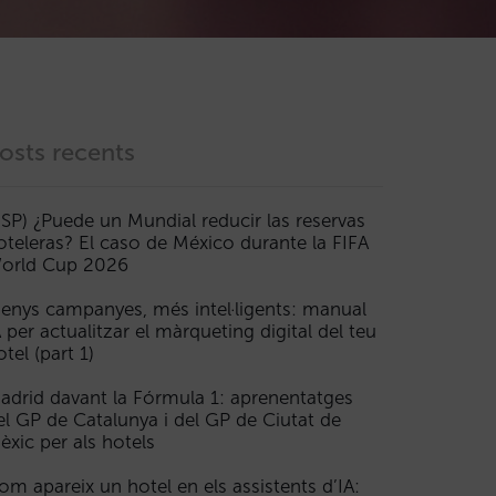
osts recents
ESP) ¿Puede un Mundial reducir las reservas
oteleras? El caso de México durante la FIFA
orld Cup 2026
enys campanyes, més intel·ligents: manual
A per actualitzar el màrqueting digital del teu
otel (part 1)
adrid davant la Fórmula 1: aprenentatges
el GP de Catalunya i del GP de Ciutat de
èxic per als hotels
om apareix un hotel en els assistents d’IA: