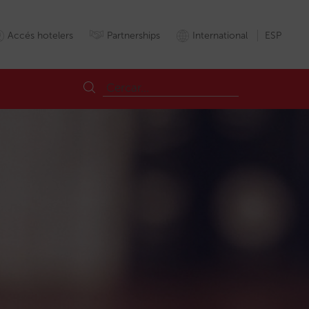
Accés hotelers
Partnerships
International
ESP