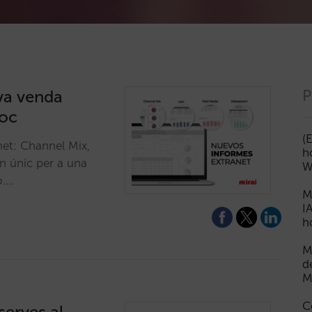
eva venda
P
loc
(
net: Channel Mix,
h
n únic per a una
W
ó.…
M
I
h
M
d
M
C
serves al