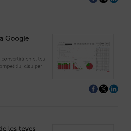
 a Google
 convertirà en el teu
competitiu, clau per
e les teves