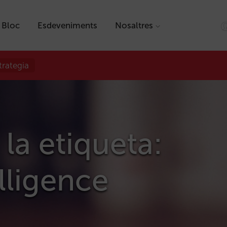
Bloc
Esdeveniments
Nosaltres
trategia
 la etiqueta:
lligence