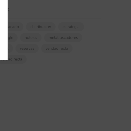
ags
destacado
distribucion
estrategia
google
hoteles
metabuscadores
OTA
reservas
vendadirecta
ventadirecta