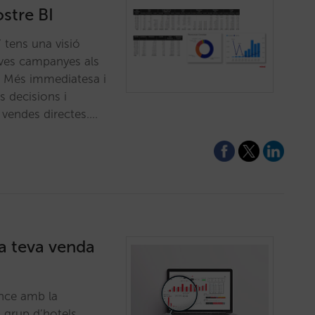
stre BI
” tens una visió
teves campanyes als
: Més immediatesa i
s decisions i
 vendes directes.…
a teva venda
ence amb la
 grup d’hotels