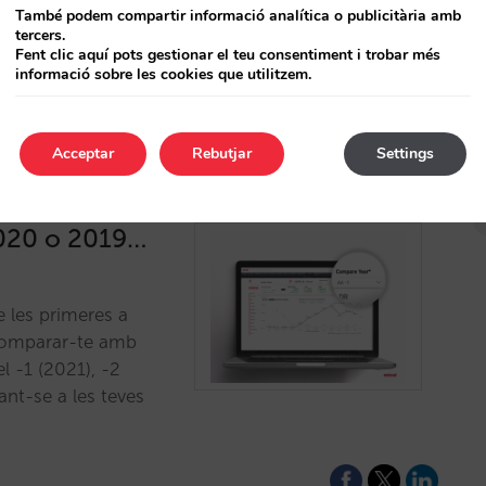
carreguem a BI perquè
També podem compartir informació analítica o publicitària amb
T
tercers.
Fent clic aquí pots gestionar el teu consentiment i trobar més
informació sobre les cookies que utilitzem.
Acceptar
Rebutjar
Settings
2020 o 2019…
e les primeres a
ar comparar-te amb
l -1 (2021), -2
ant-se a les teves