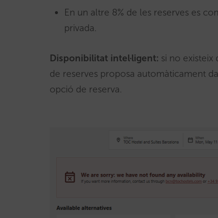
En un altre 8% de les reserves es c
privada.
Disponibilitat intel·ligent:
si no existeix
de reserves proposa automàticament dat
opció de reserva.