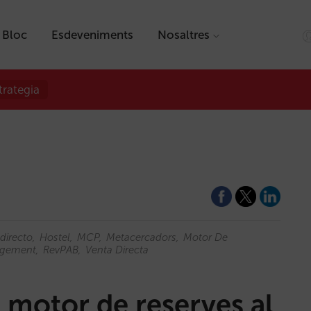
Bloc
Esdeveniments
Nosaltres
trategia
directo
Hostel
MCP
Metacercadors
Motor De
agement
RevPAB
Venta Directa
u motor de reserves al