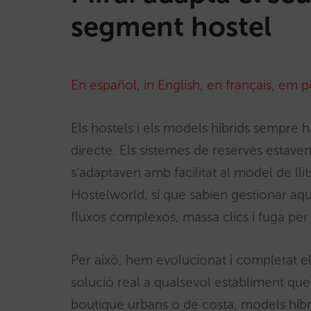
segment hostel
En español
,
in English
,
en français
,
em p
Els hostels i els models híbrids sempre h
directe. Els sistemes de reserves estaven
s’adaptaven amb facilitat al model de ll
Hostelworld, sí que sabien gestionar aq
fluxos complexos, massa clics i fuga per 
Per això, hem evolucionat i completat e
solució real a qualsevol establiment que 
boutique urbans o de costa, models híbri