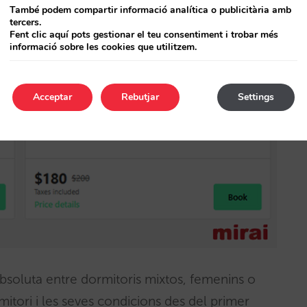
També podem compartir informació analítica o publicitària amb
tercers.
Fent clic aquí pots gestionar el teu consentiment i trobar més
informació sobre les cookies que utilitzem.
Acceptar
Rebutjar
Settings
bsoluta entre dormitoris mixtos, femenins o
ormitori i les seves condicions des del primer