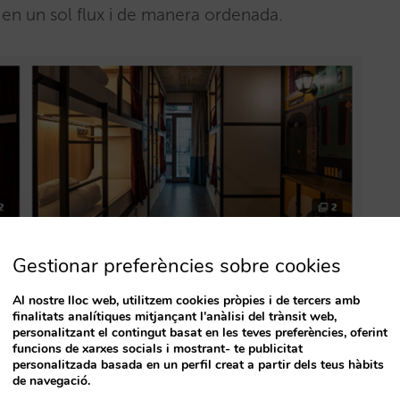
ts en un sol flux i de manera ordenada.
Gestionar preferències sobre cookies
Al nostre lloc web, utilitzem cookies pròpies i de tercers amb
finalitats analítiques mitjançant l'anàlisi del trànsit web,
personalitzant el contingut basat en les teves preferències, oferint
funcions de xarxes socials i mostrant- te publicitat
personalitzada basada en un perfil creat a partir dels teus hàbits
de navegació.