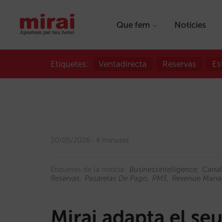
Que fem
Notícies
Etiquetes:
Ventadirecta
Reservas
Es
20/05/2026
4 minutes
Etiquetes de la notícia:
Businessintelligence
Canal
Reservas
Pasarelas De Pago
PMS
Revenue Man
Mirai adapta el se