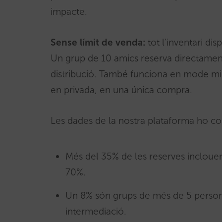
impacte.
Sense límit de venda:
tot l’inventari di
Un grup de 10 amics reserva directament, d
distribució. També funciona en mode mixt
en privada, en una única compra.
Les dades de la nostra plataforma ho c
Més del 35% de les reserves inclouen 
70%.
Un 8% són grups de més de 5 person
intermediació.