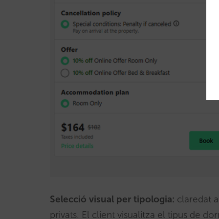
Selecció visual per tipologia:
claredat a
privats. El client visualitza el tipus de d