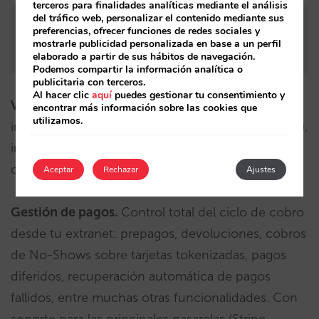
terceros para finalidades analíticas mediante el análisis
del tráfico web, personalizar el contenido mediante sus
Un viajero hace una búsqueda para un grupo de 8
preferencias, ofrecer funciones de redes sociales y
personas, explora opciones y cierra su reserva
mostrarle publicidad personalizada en base a un perfil
directamente en la conversación.
elaborado a partir de sus hábitos de navegación.
Podemos compartir la información analítica o
publicitaria con terceros.
Al hacer clic
aquí
puedes gestionar tu consentimiento y
Venta incremental (Upselling)
: maximiza el
encontrar más información sobre las cookies que
utilizamos.
ingreso total por unidad disponible (TRevPAR/PAB),
incluyendo servicios adicionales como desayunos
o actividades, directamente desde la reserva.
Aceptar
Rechazar
Ajustes
Gestión de pagos.
Control total del ciclo de cobro
desde tu extranet: prepagos, devoluciones, cobros
de No-Shows sobre tarjetas tokenizadas, pagos
diferidos, recuperación automática de pagos
fallidos, entre muchas otras funcionalidades. Con