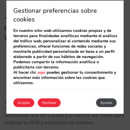
Gestionar preferencias sobre
cookies
“A última hora los hoteles venden
más caro”. ¿Realidad o mito? Análisis
En nuestro sitio web utilizamos cookies propias y de
y claves para conseguirlo
terceros para finalidades analíticas mediante el análisis
del tráfico web, personalizar el contenido mediante sus
preferencias, ofrecer funciones de redes sociales y
mostrarle publicidad personalizada en base a un perfil
elaborado a partir de sus hábitos de navegación.
Podemos compartir la información analítica o
publicitaria con terceros.
Al hacer clic
aquí
puedes gestionar tu consentimiento y
encontrar más información sobre las cookies que
utilizamos.
¿Sabes si tu estrategia de pricing ha sido incremental
Aceptar
Rechazar
Ajustes
o inversa? Analizamos datos de nuestros hoteles en
temporada alta en España y te damos las claves para
mejorar tu ADR y estrategia de revenue.…