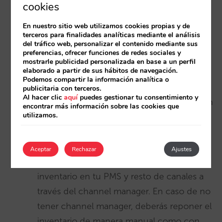
cookies
En nuestro sitio web utilizamos cookies propias y de
-En caso contrario, es decir, que el cliente
terceros para finalidades analíticas mediante el análisis
no haga efectivo el pago o garantía en el
del tráfico web, personalizar el contenido mediante sus
preferencias, ofrecer funciones de redes sociales y
plazo que le has dado, la reserva se
mostrarle publicidad personalizada en base a un perfil
elaborado a partir de sus hábitos de navegación.
cancelará automáticamente.
Podemos compartir la información analítica o
publicitaria con terceros.
Al hacer clic
aquí
puedes gestionar tu consentimiento y
-En cualquiera de los casos, enviaremos un
encontrar más información sobre las cookies que
utilizamos.
email, tanto al cliente como al hotel, para
informar de la reserva o cancelación.
Aceptar
Rechazar
Ajustes
-En caso de cancelación, repondremos el
inventario en tu PMS y resto de canales a
través del channel manager. En caso de no
tener channel manager, deberás reponer el
inventario de manera manual como con