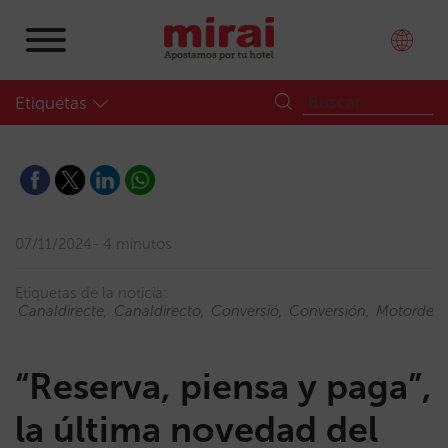
Etiquetas
07/11/2024
4 minutos
Etiquetas de la noticia:
Canaldirecte
Canaldirecto
Conversió
Conversión
Motordere
“Reserva, piensa y paga”,
la última novedad del