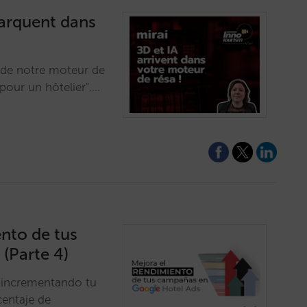
barquent dans
n de notre moteur de
pour un hôtelier".…
ento de tus
(Parte 4)
 incrementando tu
centaje de