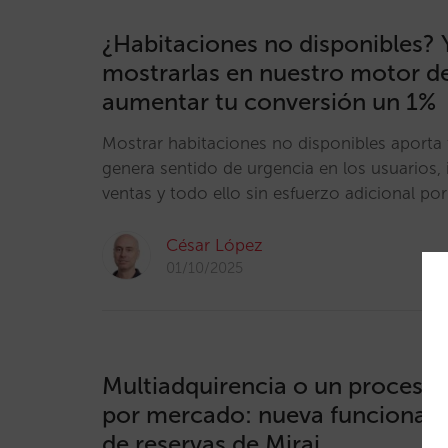
¿Habitaciones no disponibles?
mostrarlas en nuestro motor de
aumentar tu conversión un 1%
Mostrar habitaciones no disponibles aporta 
genera sentido de urgencia en los usuarios,
ventas y todo ello sin esfuerzo adicional por
César López
01/10/2025
Multiadquirencia o un procesa
por mercado: nueva funcionali
de reservas de Mirai