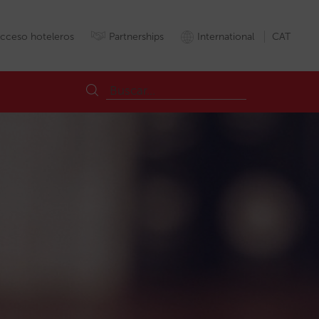
cceso hoteleros
Partnerships
International
CAT