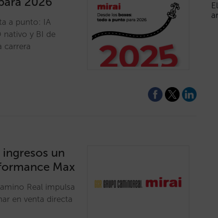
 para 2026
E
a
a a punto: IA
 nativo y BI de
a carrera
 ingresos un
rformance Max
Camino Real impulsa
nar en venta directa