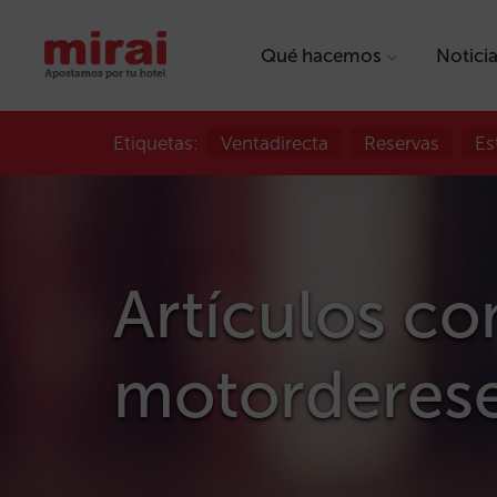
Qué hacemos
Notici
Etiquetas:
Ventadirecta
Reservas
Es
Artículos con
motorderese