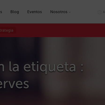
as
Blog
Eventos
Nosotros
A
trategia
 la etiqueta :
rves