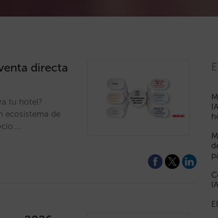
venta directa
E
M
ra tu hotel?
I
un ecosistema de
h
ocio.…
M
d
p
C
I
E