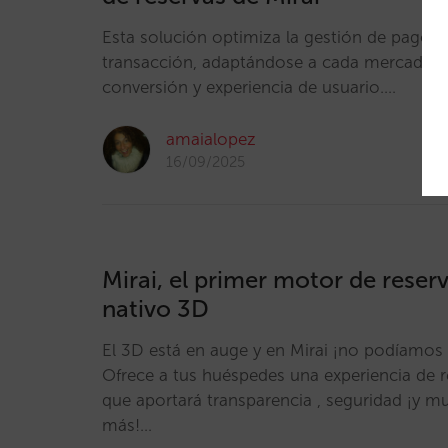
Esta solución optimiza la gestión de pagos 
transacción, adaptándose a cada mercado l
conversión y experiencia de usuario.…
amaialopez
16/09/2025
Mirai, el primer motor de reser
nativo 3D
El 3D está en auge y en Mirai ¡no podíamos
Ofrece a tus huéspedes una experiencia de r
que aportará transparencia , seguridad ¡y m
más!…