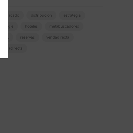
destacado
distribucion
estrategia
google
hoteles
metabuscadores
OTA
reservas
vendadirecta
ventadirecta