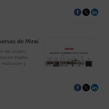
ervas de Mirai
ón del usuario,
zación flexible,
lo multiroom y