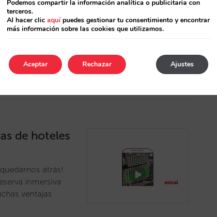
Podemos compartir la información analítica o publicitaria con
terceros.
y reduce costes de
Al hacer clic
aquí
puedes gestionar tu consentimiento y encontrar
más información sobre las cookies que utilizamos.
ocal y mejorando la
Aceptar
Rechazar
Ajustes
vas de hoteles
 quedarnos atrás!
eserva inmersiva
uchas ventajas