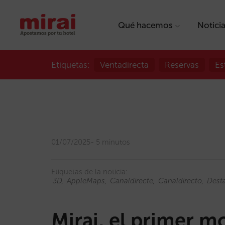
Qué hacemos
Notici
Etiquetas:
Ventadirecta
Reservas
Es
01/07/2025
5 minutos
Etiquetas de la noticia:
3D
AppleMaps
Canaldirecte
Canaldirecto
Dest
Mirai, el primer m