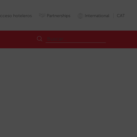
cceso hoteleros
Partnerships
International
CAT
perienciaimmersiva
Experienciainmersiva
Google
Inventari
Inve