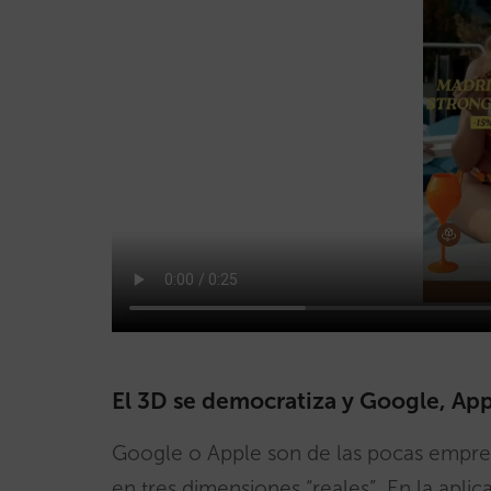
El 3D se democratiza y Google, App
Google o Apple son de las pocas empr
en tres dimensiones “reales”. En la apl