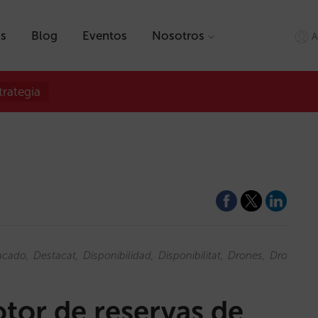
as
Blog
Eventos
Nosotros
A
trategia
acado
Destacat
Disponibilidad
Disponibilitat
Drones
Drons
Ex
otor de reservas de