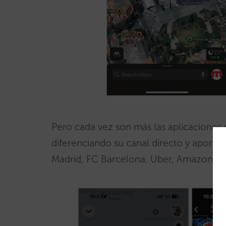
Pero cada vez son más las aplicaciones
diferenciando su canal directo y aportan
Madrid, FC Barcelona, Uber, Amazon o 