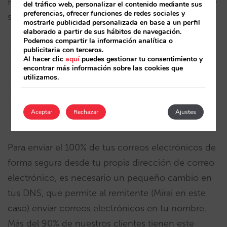
Hotmail podrían etiquetar tus notificaciones como
del tráfico web, personalizar el contenido mediante sus
preferencias, ofrecer funciones de redes sociales y
spam si no envías estos correos correctamente.
mostrarle publicidad personalizada en base a un perfil
elaborado a partir de sus hábitos de navegación.
Podemos compartir la información analítica o
publicitaria con terceros.
Al hacer clic
aquí
puedes gestionar tu consentimiento y
encontrar más información sobre las cookies que
utilizamos.
Aceptar
Rechazar
Ajustes
Para enviar el 100% de tus correos electrónicos de
forma segura desde tu propia dirección de correo
electrónico, es necesario un pequeño cambio en
tus DNS, que permite al remitente (Mirai en este
caso) enviar correos electrónicos en tu nombre.
Más del 90% de nuestros clientes tienen este