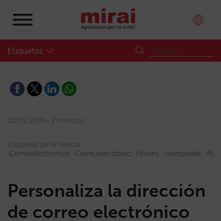
Etiquetas
10/01/2024
2 minutos
Etiquetas de la noticia:
Correoelectronico
Correuelectronic
Hostes
Huespedes
Mot
Personaliza la dirección
de correo electrónico