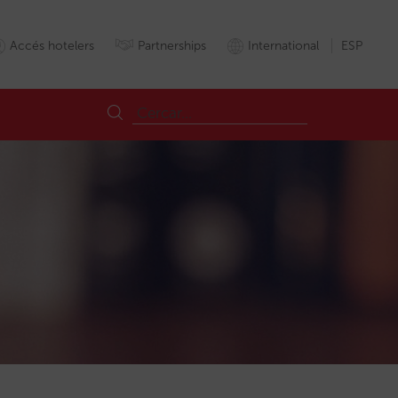
Accés hotelers
Partnerships
International
ESP