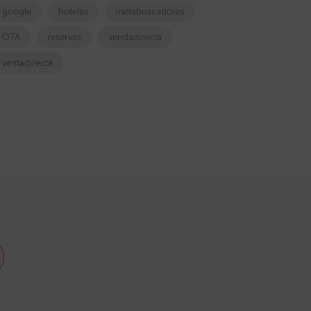
google
hoteles
metabuscadores
OTA
reservas
vendadirecta
ventadirecta