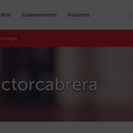
Bloc
Esdeveniments
Nosaltres
trategia
ictorcabrera