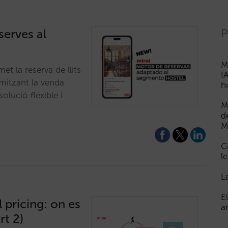
serves al
P
M
t la reserva de llits
I
imitzant la venda
h
olució flexible i
M
d
M
C
le
L
E
l pricing: on es
a
rt 2)