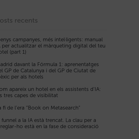
osts recents
enys campanyes, més intel·ligents: manual
A per actualitzar el màrqueting digital del teu
otel (part 1)
adrid davant la Fórmula 1: aprenentatges
el GP de Catalunya i del GP de Ciutat de
èxic per als hotels
om apareix un hotel en els assistents d’IA:
s tres capes de visibilitat
a fi de l’era “Book on Metasearch”
l funnel a la IA està trencat. La clau per a
rreglar-ho està en la fase de consideració