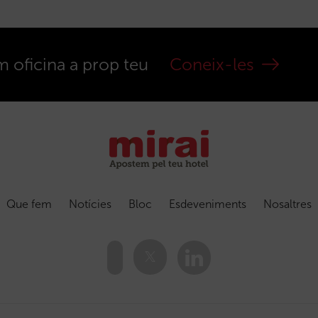
m oficina a prop teu
Coneix-les
Que fem
Notícies
Bloc
Esdeveniments
Nosaltres