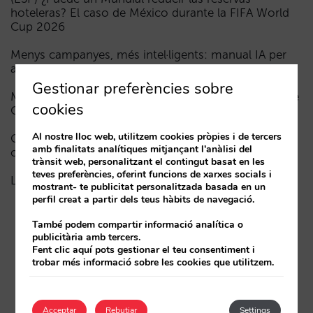
hoteleras? El caso de México durante la FIFA World
Cup 2026
Menys campanyes, més intel·ligents: manual IA per
actualitzar el màrqueting digital del teu hotel (part 1)
Gestionar preferències sobre
Madrid davant la Fórmula 1: aprenentatges del GP de
cookies
Catalunya i del GP de Ciutat de Mèxic per als hotels
Al nostre lloc web, utilitzem cookies pròpies i de tercers
Com apareix un hotel en els assistents d’IA: les tres
amb finalitats analítiques mitjançant l'anàlisi del
capes de visibilitat
trànsit web, personalitzant el contingut basat en les
teves preferències, oferint funcions de xarxes socials i
La fi de l’era “Book on Metasearch”
mostrant- te publicitat personalitzada basada en un
perfil creat a partir dels teus hàbits de navegació.
També podem compartir informació analítica o
publicitària amb tercers.
Fent clic aquí pots gestionar el teu consentiment i
trobar més informació sobre les cookies que utilitzem.
Acceptar
Rebutjar
Settings