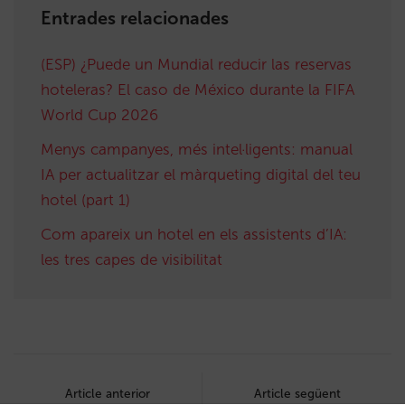
Entrades relacionades
(ESP) ¿Puede un Mundial reducir las reservas
hoteleras? El caso de México durante la FIFA
World Cup 2026
Menys campanyes, més intel·ligents: manual
IA per actualitzar el màrqueting digital del teu
hotel (part 1)
Com apareix un hotel en els assistents d’IA:
les tres capes de visibilitat
Post
navigation
Article anterior
Article següent