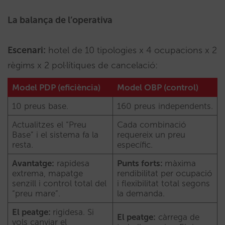
La balança de l’operativa
Escenari:
hotel de 10 tipologies x 4 ocupacions x 2
règims x 2 pol·lítiques de cancelació:
Model PDP (eficiència)
Model OBP (control)
10 preus base.
160 preus independents.
Actualitzes el “Preu
Cada combinació
Base” i el sistema fa la
requereix un preu
resta.
específic.
Avantatge:
rapidesa
Punts forts:
màxima
extrema, mapatge
rendibilitat per ocupació
senzill i control total del
i flexibilitat total segons
“preu mare”.
la demanda.
El peatge:
rigidesa. Si
El peatge:
càrrega de
vols canviar el