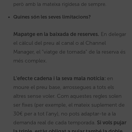
però amb la mateixa rigidesa de sempre.
Quines són les seves limitacions?
Mapatge en la baixada de reserves.
En delegar
el càlcul del preu al canal o al Channel
Manager, el “viatge de tornada” de la reserva és
més complex.
L’efecte cadena i la seva mala notícia:
en
moure el preu base, arrossegues a tots els
altres sense voler. Com aquestes regles solen
ser fixes (per exemple, el mateix suplement de
30€ per a tot l’any), no pots adaptar-te a la
demanda real de cada temporada.
Si vols pujar
la triple, estàs obligat a pujar també la doble.