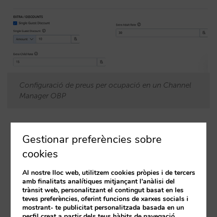
Configuració de preus per ocupació en un Channel
Manager OBP
Qui té el control del preu final?:
resideix en el
Gestionar preferències sobre
sistema que genera el preu (RMS, Channel
cookies
Manager o PMS avançat), i es transporta de
Al nostre lloc web, utilitzem cookies pròpies i de tercers
forma explícita. No obstant això, sovint aquests
amb finalitats analítiques mitjançant l'anàlisi del
preus neixen de càlculs lineals en origen.
trànsit web, personalitzant el contingut basat en les
teves preferències, oferint funcions de xarxes socials i
mostrant- te publicitat personalitzada basada en un
perfil creat a partir dels teus hàbits de navegació.