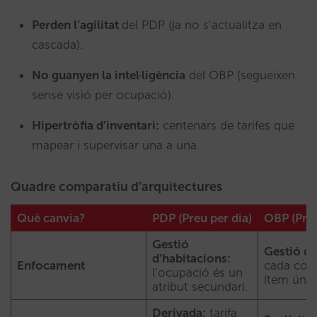
Perden l’agilitat
del PDP (ja no s’actualitza en
cascada).
No guanyen la intel·ligència
del OBP (segueixen
sense visió per ocupació).
Hipertròfia d’inventari:
centenars de tarifes que
mapear i supervisar una a una.
Quadre comparatiu d’arquitectures
Què canvia?
PDP (Preu per dia)
OBP (Pre
Gestió
Gestió de
d’habitacions:
Enfocament
cada com
l’ocupació és un
ítem únic
atribut secundari.
Derivada:
tarifa