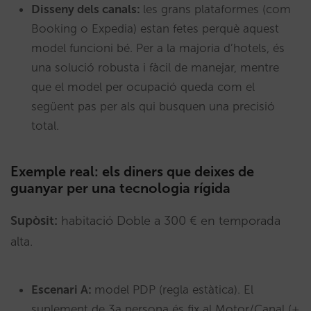
Disseny dels canals:
les grans plataformes (com
Booking o Expedia) estan fetes perquè aquest
model funcioni bé. Per a la majoria d’hotels, és
una solució robusta i fàcil de manejar, mentre
que el model per ocupació queda com el
següent pas per als qui busquen una precisió
total.
Exemple real: els diners que deixes de
guanyar per una tecnologia rígida
Supòsit:
habitació Doble a 300 € en temporada
alta.
Escenari A:
model PDP (regla estàtica). El
suplement de 3a persona és fix al Motor/Canal (+