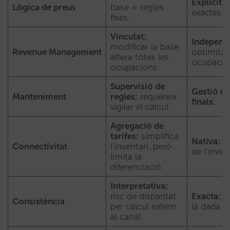
Explícita:
Lògica de preus
base + regles
exactes.
fixes.
Vinculat:
Independ
modificar la base
Revenue Management
optimitza
altera totes les
ocupació
ocupacions.
Supervisió de
Gestió ma
Manteniment
regles:
requereix
finals.
vigilar el càlcul.
Agregació de
tarifes:
simplifica
Nativa:
co
Connectivitat
l’inventari, però
de l’invent
limita la
diferenciació.
Interpretativa:
risc de disparitat
Exacta:
el
Consistència
per càlcul extern
la dada pa
al canal.