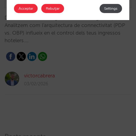
Acceptar
Rebutjar
Settings
Determina la tecnologia la teva estratègia de preus?
Analitzem com l'arquitectura de connectivitat (PDP
vs. OBP) influeix en el control dels teus ingressos
hotelers.…
victorcabrera
03/02/2026