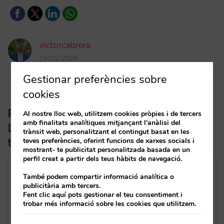
victorcabrera
19/02/2026
Gestionar preferències sobre
cookies
Preu per dia o per ocupació?
Al nostre lloc web, utilitzem cookies pròpies i de tercers
amb finalitats analítiques mitjançant l'anàlisi del
L’impacte de la connectivitat en la
trànsit web, personalitzant el contingut basat en les
teva estratègia d’ingressos (Part 1)
teves preferències, oferint funcions de xarxes socials i
mostrant- te publicitat personalitzada basada en un
perfil creat a partir dels teus hàbits de navegació.
També podem compartir informació analítica o
publicitària amb tercers.
Fent clic aquí pots gestionar el teu consentiment i
trobar més informació sobre les cookies que utilitzem.