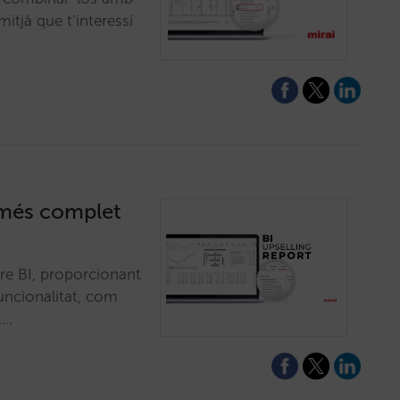
itjà que t’interessi
g més complet
tre BI, proporcionant
funcionalitat, com
.…