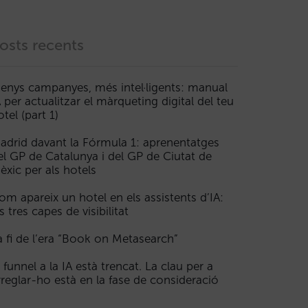
osts recents
enys campanyes, més intel·ligents: manual
A per actualitzar el màrqueting digital del teu
otel (part 1)
adrid davant la Fórmula 1: aprenentatges
el GP de Catalunya i del GP de Ciutat de
èxic per als hotels
om apareix un hotel en els assistents d’IA:
s tres capes de visibilitat
a fi de l’era “Book on Metasearch”
l funnel a la IA està trencat. La clau per a
rreglar-ho està en la fase de consideració