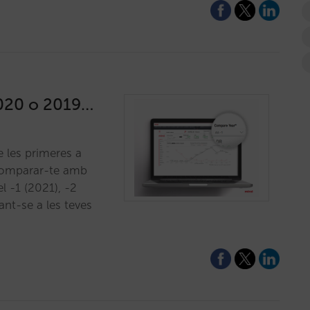
2020 o 2019…
e les primeres a
ar comparar-te amb
l -1 (2021), -2
ant-se a les teves