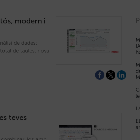
stós, modern i
P
M
nàlisi de dades:
I
 total de taules, nova
h
M
d
M
C
le
L
les teves
E
a
à, combinar-los amb