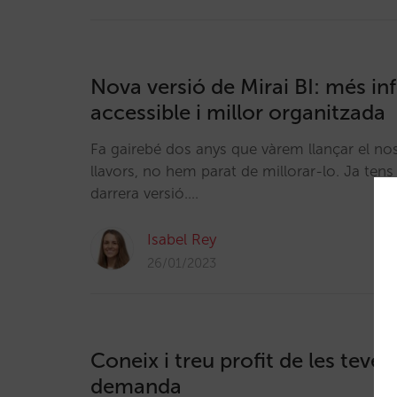
Nova versió de Mirai BI: més i
accessible i millor organitzada
Fa gairebé dos anys que vàrem llançar el nost
llavors, no hem parat de millorar-lo. Ja tens
darrera versió.…
Isabel Rey
26/01/2023
Coneix i treu profit de les teve
demanda