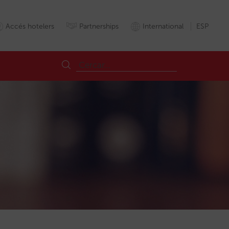
Accés hotelers
Partnerships
International
ESP