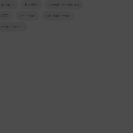
google
hoteles
metabuscadores
OTA
reservas
vendadirecta
ventadirecta