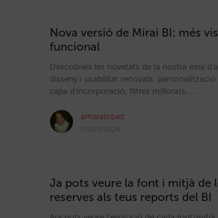
Nova versió de Mirai BI: més vi
funcional
Descobreix les novetats de la nostra eina d'a
disseny i usabilitat renovats, personalització
capa d'incorporació, filtres millorats……
amaialopez
03/09/2024
Ja pots veure la font i mitjà de 
reserves als teus reports del BI
Ara pots veure l’evolució de cada font/mitj