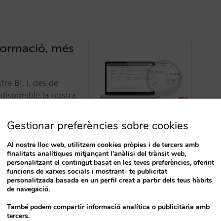
nformació, més
re BI, i, des de
 disponible la nostra
Gestionar preferències sobre cookies
Al nostre lloc web, utilitzem cookies pròpies i de tercers amb
finalitats analítiques mitjançant l'anàlisi del trànsit web,
personalitzant el contingut basat en les teves preferències, oferint
funcions de xarxes socials i mostrant- te publicitat
personalitzada basada en un perfil creat a partir dels teus hàbits
de navegació.
s dades de
També podem compartir informació analítica o publicitària amb
tercers.