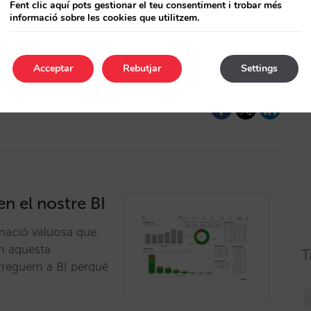
Fent clic aquí pots gestionar el teu consentiment i trobar més
informació sobre les cookies que utilitzem.
s per alt les dades de
tant les peticions
ue t'ofereixen
Acceptar
Rebutjar
Settings
a d’oportunitats.…
 el nostre BI
rmació valuosa que
m aquesta
T
carreguem a BI perquè