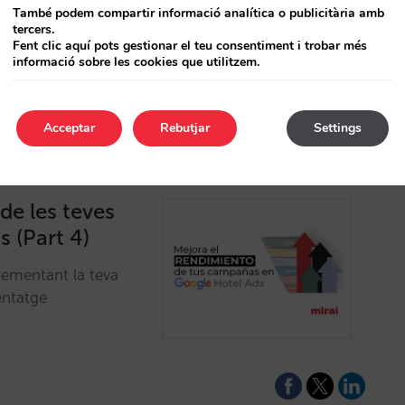
També podem compartir informació analítica o publicitària amb
a analitzar-ho tot
tercers.
 i rendibilitat.…
Fent clic aquí pots gestionar el teu consentiment i trobar més
informació sobre les cookies que utilitzem.
Acceptar
Rebutjar
Settings
de les teves
 (Part 4)
rementant la teva
entatge