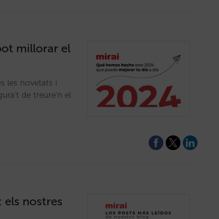
t millorar el
 les novetats i
ra't de treure'n el
: els nostres