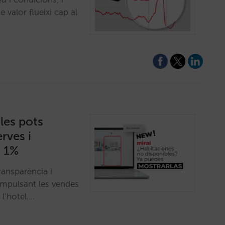
 valor flueixi cap al
les pots
rves i
n 1%
ransparència i
impulsant les vendes
 l’hotel.…