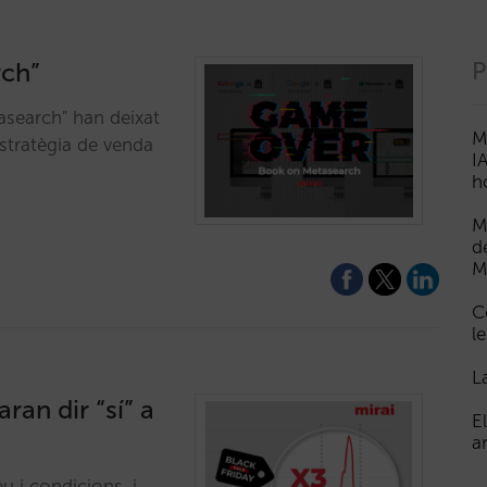
rch”
P
search" han deixat
M
estratègia de venda
I
h
M
d
M
C
le
L
ran dir “sí” a
E
a
u i condicions, i