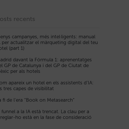
osts recents
enys campanyes, més intel·ligents: manual
A per actualitzar el màrqueting digital del teu
otel (part 1)
adrid davant la Fórmula 1: aprenentatges
el GP de Catalunya i del GP de Ciutat de
èxic per als hotels
om apareix un hotel en els assistents d’IA:
s tres capes de visibilitat
a fi de l’era “Book on Metasearch”
l funnel a la IA està trencat. La clau per a
rreglar-ho està en la fase de consideració