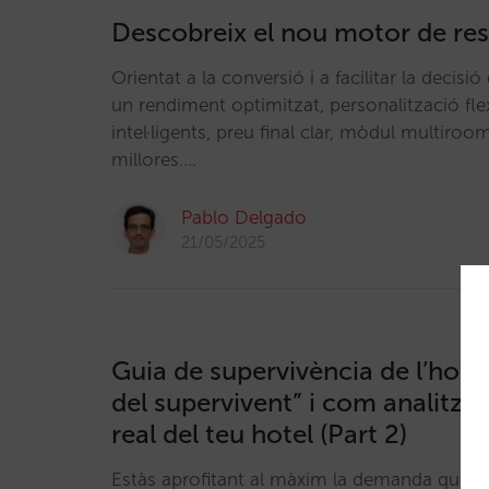
Descobreix el nou motor de res
Orientat a la conversió i a facilitar la decisió 
un rendiment optimitzat, personalització flexi
intel·ligents, preu final clar, mòdul multiroo
millores.…
Pablo Delgado
21/05/2025
Guia de supervivència de l’hotele
del supervivent” i com analitza
real del teu hotel (Part 2)
Estàs aprofitant al màxim la demanda que j