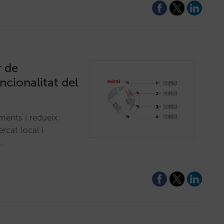
r de
cionalitat del
ments i redueix
rcat local i
…