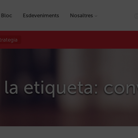
Bloc
Esdeveniments
Nosaltres
trategia
 la etiqueta: co