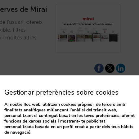
erves de Mirai
de l'usuari, ofereix
ble, filtres
m i moltes altres
Gestionar preferències sobre cookies
r: el “biaix
Al nostre lloc web, utilitzem cookies pròpies i de tercers amb
finalitats analítiques mitjançant l'anàlisi del trànsit web,
r la demanda
T
personalitzant el contingut basat en les teves preferències, oferint
funcions de xarxes socials i mostrant- te publicitat
personalitzada basada en un perfil creat a partir dels teus hàbits
de navegació.
a tens abans de