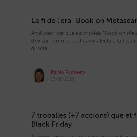
La fi de l’era “Book on Metasea
Analitzem per què els models "Book on Meta
d'existir i com aquest canvi afecta a la teva 
directa.…
Paola Romero
13/05/2026
7 troballes (+7 accions) que et fa
Black Friday
Assegura que el teu web ofereixi el millor pre