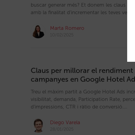
buscar generar més? Et donem les claus per 
amb la finalitat d'incrementar les teves vendes
Marta Romero
10/02/2025
Claus per millorar el rendiment 
campanyes en Google Hotel Ads
Treu el màxim partit a Google Hotel Ads inc
visibilitat, demanda, Participation Rate, perc
d'impressions, CTR i ràtio de conversió.…
Diego Varela
28/01/2025