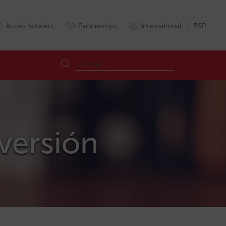
Accés hotelers
Partnerships
International
ESP
nversión