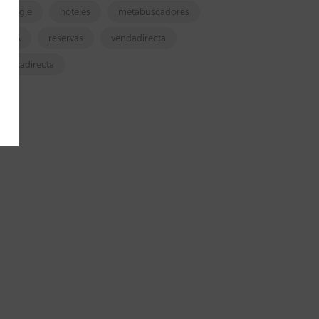
google
hoteles
metabuscadores
OTA
reservas
vendadirecta
ventadirecta