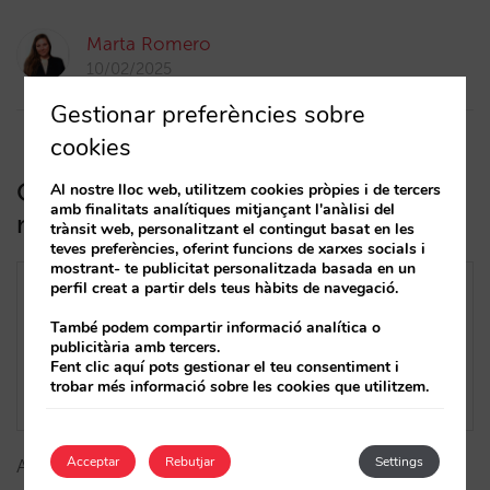
Marta Romero
10/02/2025
Gestionar preferències sobre
cookies
Què hem fet aquest 2024 que pot
Al nostre lloc web, utilitzem cookies pròpies i de tercers
amb finalitats analítiques mitjançant l'anàlisi del
millorar el teu dia a dia
trànsit web, personalitzant el contingut basat en les
teves preferències, oferint funcions de xarxes socials i
mostrant- te publicitat personalitzada basada en un
perfil creat a partir dels teus hàbits de navegació.
També podem compartir informació analítica o
publicitària amb tercers.
Fent clic aquí pots gestionar el teu consentiment i
trobar més informació sobre les cookies que utilitzem.
Acceptar
Rebutjar
Settings
Acompanya'ns en aquest recorregut per totes les