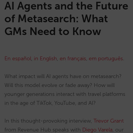
AI Agents and the Future
of Metasearch: What
GMs Need to Know
En español
,
in English
,
en français
,
em português
.
What impact will AI agents have on metasearch?
Will this model evolve or fade away? How will
younger generations interact with travel platforms
in the age of TikTok, YouTube, and AI?
In this thought-provoking interview,
Trevor Grant
from Revenue Hub speaks with
Diego Varela
, our