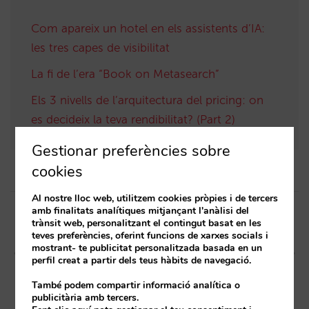
Com apareix un hotel en els assistents d’IA:
les tres capes de visibilitat
La fi de l’era “Book on Metasearch”
Els 3 nivells de l’arquitectura del pricing: on
es decideix la teva rendibilitat? (Part 2)
Gestionar preferències sobre
cookies
Post
Al nostre lloc web, utilitzem cookies pròpies i de tercers
amb finalitats analítiques mitjançant l'anàlisi del
navigation
Article anterior
Article següent
trànsit web, personalitzant el contingut basat en les
teves preferències, oferint funcions de xarxes socials i
La IA mostrarà el teu
AI Max per a Search de
mostrant- te publicitat personalitzada basada en un
inventari i preus en temps
Google Ads: arriba la
perfil creat a partir dels teus hàbits de navegació.
real, estàs preparat?
revolució més gran del
També podem compartir informació analítica o
màrqueting hoteler
publicitària amb tercers.