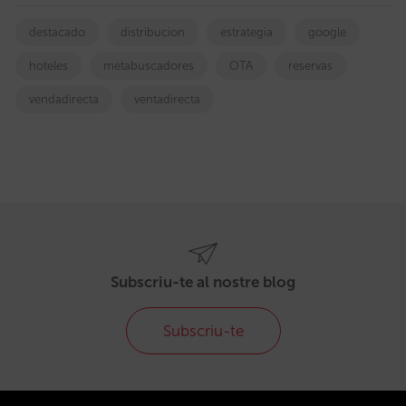
destacado
distribucion
estrategia
google
hoteles
metabuscadores
OTA
reservas
vendadirecta
ventadirecta
Subscriu-te al nostre blog
Subscriu-te