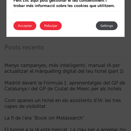
Fent clic aquí pots gestionar el teu consentiment i
trobar més informació sobre les cookies que utilitzem.
Acceptar
Rebutjar
Settings
Posts recents
Menys campanyes, més intel·ligents: manual IA per
actualitzar el màrqueting digital del teu hotel (part 1)
Madrid davant la Fórmula 1: aprenentatges del GP de
Catalunya i del GP de Ciutat de Mèxic per als hotels
Com apareix un hotel en els assistents d’IA: les tres
capes de visibilitat
La fi de l’era “Book on Metasearch”
El funnel a la IA està trencat. La clau per a arreglar-ho