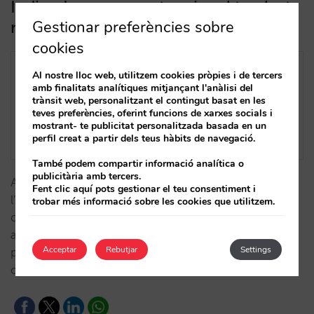
Indicadors per a potenciar el teu last
minute a Setmana Santa
Gestionar preferències sobre
cookies
Al nostre lloc web, utilitzem cookies pròpies i de tercers
amb finalitats analítiques mitjançant l'anàlisi del
trànsit web, personalitzant el contingut basat en les
teves preferències, oferint funcions de xarxes socials i
mostrant- te publicitat personalitzada basada en un
perfil creat a partir dels teus hàbits de navegació.
També podem compartir informació analítica o
publicitària amb tercers.
Aquesta Setmana Santa, la venda millora un 26% i
Fent clic aquí pots gestionar el teu consentiment i
l’ADR un 9% respecte a l’any 2023, però la taxa de
trobar més informació sobre les cookies que utilitzem.
cancel·lació creix considerablement. Analitzem
aquests i altres KPI per comunitat autònoma perquè
Acceptar
Rebutjar
Settings
puguis comparar-los amb el teu hotel i avaluar
opcions de millora.…