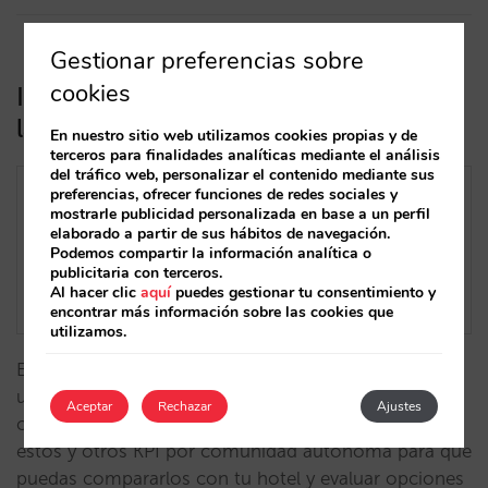
Gestionar preferencias sobre
cookies
Indicadores para potenciar tu
lastminute en Semana Santa
En nuestro sitio web utilizamos cookies propias y de
terceros para finalidades analíticas mediante el análisis
del tráfico web, personalizar el contenido mediante sus
preferencias, ofrecer funciones de redes sociales y
mostrarle publicidad personalizada en base a un perfil
elaborado a partir de sus hábitos de navegación.
Podemos compartir la información analítica o
publicitaria con terceros.
Al hacer clic
aquí
puedes gestionar tu consentimiento y
encontrar más información sobre las cookies que
utilizamos.
Esta Semana Santa la venta mejora un 26% y el ADR
un 9% con respecto a 2023, pero la tasa de
Aceptar
Rechazar
Ajustes
cancelación crece cnsiderablemente. Analizamos
estos y otros KPI por comunidad autónoma para que
puedas compararlos con tu hotel y evaluar opciones