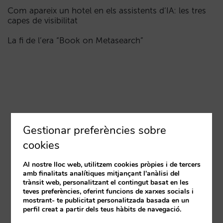
Com apareix un hotel en els assistents d’IA: les tres
capes de visibilitat
La fi de l’era “Book on Metasearch”
Gestionar preferències sobre
cookies
Al nostre lloc web, utilitzem cookies pròpies i de tercers
amb finalitats analítiques mitjançant l'anàlisi del
trànsit web, personalitzant el contingut basat en les
teves preferències, oferint funcions de xarxes socials i
mostrant- te publicitat personalitzada basada en un
perfil creat a partir dels teus hàbits de navegació.