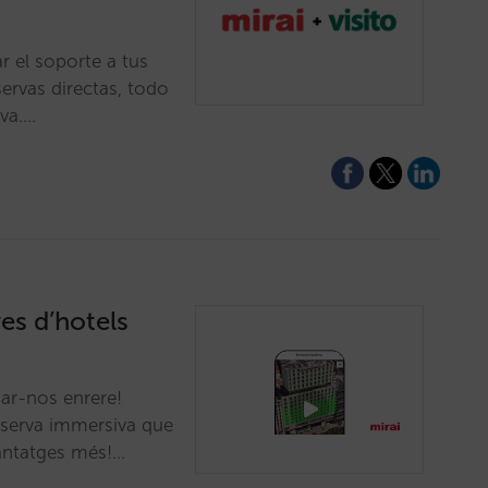
r el soporte a tus
ervas directas, todo
iva.…
es d’hotels
ar-nos enrere!
reserva immersiva que
vantatges més!…