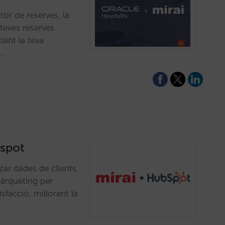
or de reserves, la
s teves reserves
iant la teva
.…
bspot
ar dades de clients,
àrqueting per
isfacció, millorant la