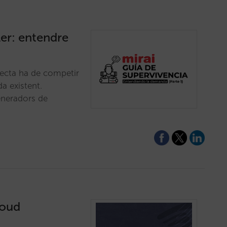
ler: entendre
recta ha de competir
a existent.
eneradors de
loud