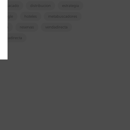
destacado
distribucion
estrategia
google
hoteles
metabuscadores
OTA
reservas
vendadirecta
ventadirecta