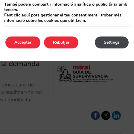
També podem compartir informació analítica o publicitària amb
tercers.
Fent clic aquí pots gestionar el teu consentiment i trobar més
informació sobre les cookies que utilitzem.
Acceptar
Rebutjar
Settings
r: el “biaix
r la demanda
a tens abans de
a analitzar-ho tot
 i rendibilitat.…