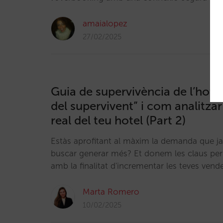
amaialopez
27/02/2025
Guia de supervivència de l’hotele
del supervivent” i com analitza
real del teu hotel (Part 2)
Estàs aprofitant al màxim la demanda que j
buscar generar més? Et donem les claus per 
amb la finalitat d'incrementar les teves vendes
Marta Romero
10/02/2025