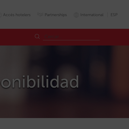
Accés hotelers
Partnerships
International
ESP
ponibilidad