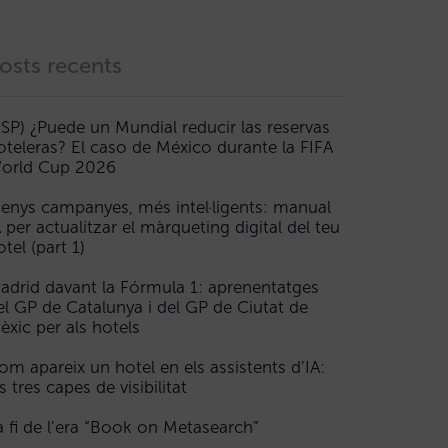
osts recents
ESP) ¿Puede un Mundial reducir las reservas
oteleras? El caso de México durante la FIFA
orld Cup 2026
enys campanyes, més intel·ligents: manual
A per actualitzar el màrqueting digital del teu
otel (part 1)
adrid davant la Fórmula 1: aprenentatges
el GP de Catalunya i del GP de Ciutat de
èxic per als hotels
om apareix un hotel en els assistents d’IA:
s tres capes de visibilitat
a fi de l’era “Book on Metasearch”