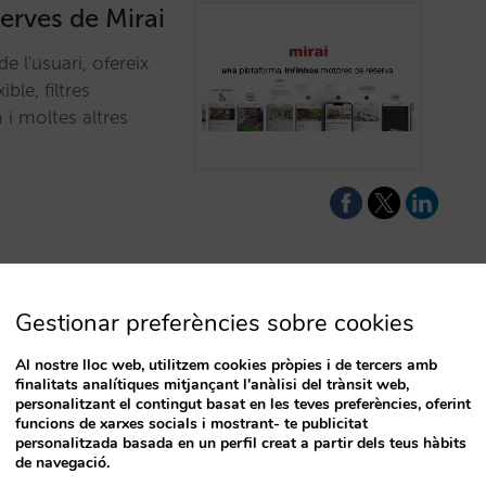
erves de Mirai
de l'usuari, ofereix
ble, filtres
m i moltes altres
Gestionar preferències sobre cookies
ma de gestió
Al nostre lloc web, utilitzem cookies pròpies i de tercers amb
finalitats analítiques mitjançant l'anàlisi del trànsit web,
personalitzant el contingut basat en les teves preferències, oferint
funcions de xarxes socials i mostrant- te publicitat
 transferència de
T
personalitzada basada en un perfil creat a partir dels teus hàbits
nibilitat, evitant
de navegació.
calable.…