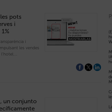
les pots
P
rves i
n 1%
(
h
ransparència i
W
impulsant les vendes
M
 l’hotel.…
I
h
M
d
M
C
le
o, un conjunto
L
pecíficamente