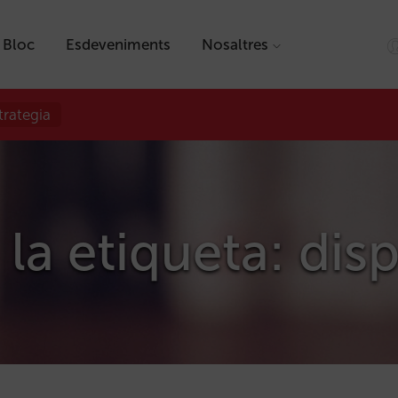
Bloc
Esdeveniments
Nosaltres
trategia
 la etiqueta: dis