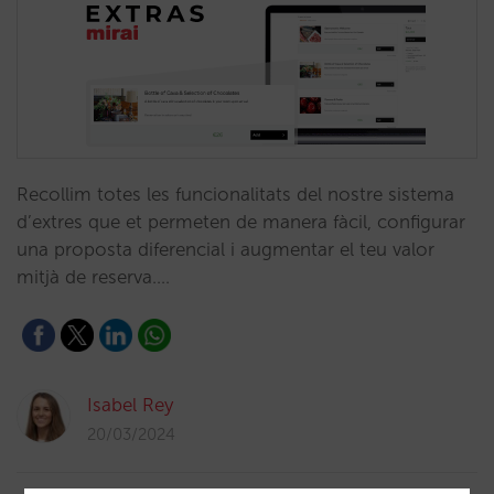
Recollim totes les funcionalitats del nostre sistema
d’extres que et permeten de manera fàcil, configurar
una proposta diferencial i augmentar el teu valor
mitjà de reserva.…
Isabel Rey
20/03/2024