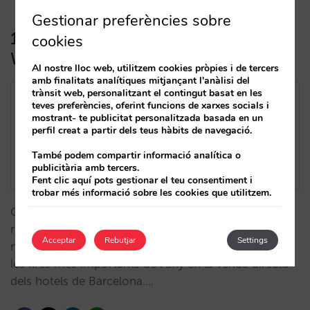
Gestionar preferències sobre
10 claus de l’impacte del Mobile
cookies
World Congress als hotels
Al nostre lloc web, utilitzem cookies pròpies i de tercers
amb finalitats analítiques mitjançant l'anàlisi del
trànsit web, personalitzant el contingut basat en les
teves preferències, oferint funcions de xarxes socials i
mostrant- te publicitat personalitzada basada en un
perfil creat a partir dels teus hàbits de navegació.
També podem compartir informació analítica o
publicitària amb tercers.
Fent clic aquí pots gestionar el teu consentiment i
trobar més informació sobre les cookies que utilitzem.
Com ha anat aquest any el MWC en termes de
revenue? Ha millorat el seu preu mitjà, estada
Acceptar
Rebutjar
Settings
mitjana, antelació...? Analitzem com impacta una de
les fires més importants de l’any en la venda directa
dels hotels de Barcelona.…