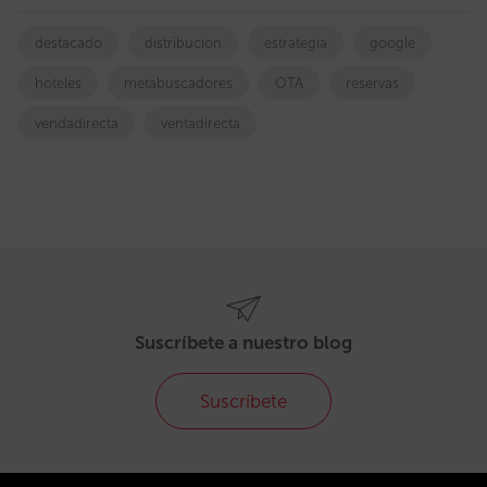
destacado
distribucion
estrategia
google
hoteles
metabuscadores
OTA
reservas
vendadirecta
ventadirecta
Suscríbete a nuestro blog
Suscríbete