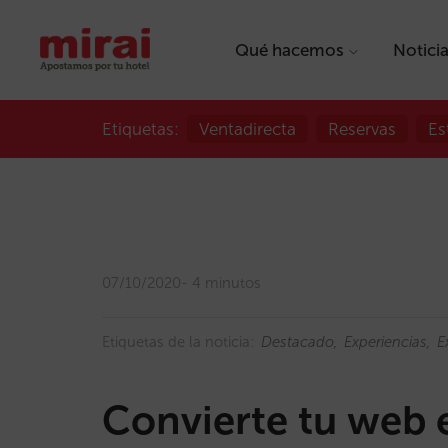
Qué hacemos
Notici
Etiquetas:
Ventadirecta
Reservas
Es
07/10/2020
4 minutos
Etiquetas de la noticia:
Destacado
Experiencias
E
Convierte tu web e