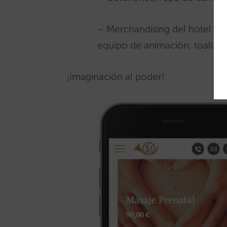
– Merchandising del hotel: p
equipo de animación, toallas
¡Imaginación al poder!