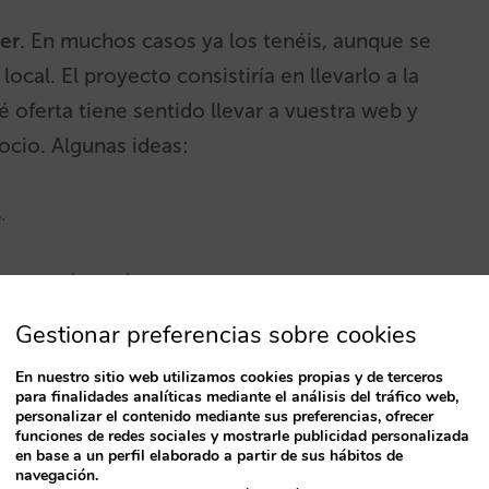
er
. En muchos casos ya los tenéis, aunque se
local. El proyecto consistiría en llevarlo a la
 oferta tiene sentido llevar a vuestra web y
ocio. Algunas ideas:
.
rante o brunch.
Gestionar preferencias sobre cookies
En nuestro sitio web utilizamos cookies propias y de terceros
para finalidades analíticas mediante el análisis del tráfico web,
personalizar el contenido mediante sus preferencias, ofrecer
funciones de redes sociales y mostrarle publicidad personalizada
en base a un perfil elaborado a partir de sus hábitos de
navegación.