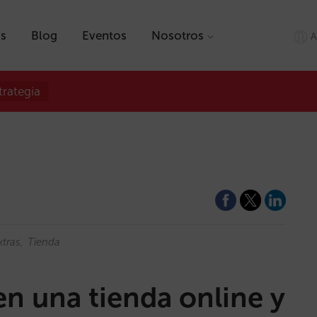
as
Blog
Eventos
Nosotros
A
trategia
xtras
Tienda
n una tienda online y