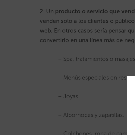
2. Un
producto o servicio que vend
venden solo a los clientes o público 
web. En otros casos sería pensar qué
convertirlo en una línea más de neg
– Spa, tratamientos o masajes
– Menús especiales en restau
– Joyas.
– Albornoces y zapatillas.
– Colchones, ropa de cama.