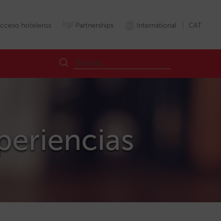
cceso hoteleros
Partnerships
International
CAT
xperiencias