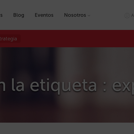
as
Blog
Eventos
Nosotros
A
trategia
n la etiqueta : e