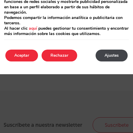
funciones de redes sociales y mostrarle publicidad personalizada
cada vez ofrecen
en base a un perfil elaborado a partir de sus hábitos de
sing... Desde Mirai
navegación.
a online para
Podemos compartir la información analítica o publicitaria con
terceros.
Al hacer clic
aquí
puedes gestionar tu consentimiento y encontrar
más información sobre las cookies que utilizamos.
Aceptar
Rechazar
Ajustes
Suscríbete a nuestra newsletter
Suscríbete