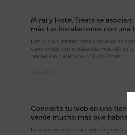
Mirai y Hotel Treats se asocian:
más tus instalaciones con una 
Haz que tus instalaciones y servicios se con
experiencias comercializables más allá de tu
gracias a la plataforma de Hotel Treats.…
28/05/2024
Convierte tu web en una tienda
vende mucho más que habitac
La situación actual hace que tengamos que 