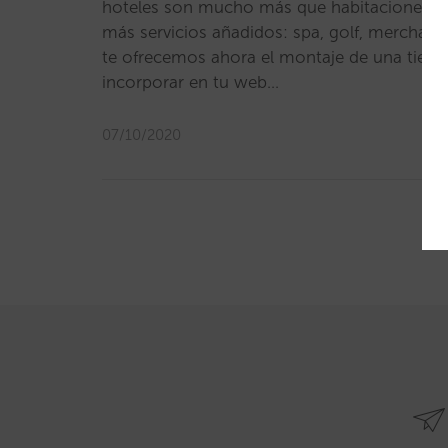
hoteles son mucho más que habitaciones y 
más servicios añadidos: spa, golf, merchandi
te ofrecemos ahora el montaje de una tiend
incorporar en tu web…
07/10/2020