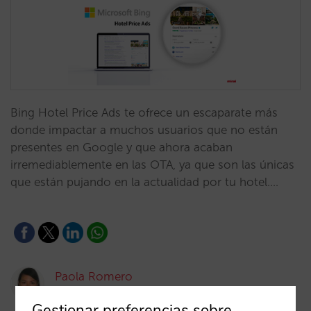
Bing Hotel Price Ads te ofrece un escaparate más
donde impactar a muchos usuarios que no están
presentes en Google y que ahora acaban
irremediablemente en las OTA, ya que son las únicas
que están pujando en la actualidad por tu hotel.…
Paola Romero
06/04/2022
Gestionar preferencias sobre