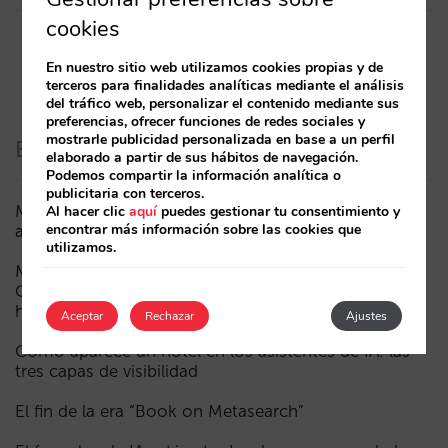
cookies
En nuestro sitio web utilizamos cookies propias y de
terceros para finalidades analíticas mediante el análisis
del tráfico web, personalizar el contenido mediante sus
preferencias, ofrecer funciones de redes sociales y
mostrarle publicidad personalizada en base a un perfil
Entradas recientes
elaborado a partir de sus hábitos de navegación.
Podemos compartir la información analítica o
publicitaria con terceros.
Menos campañas, más inteligentes: manual IA para
Al hacer clic
aquí
puedes gestionar tu consentimiento y
encontrar más información sobre las cookies que
actualizar el marketing digital de tu hotel (parte 1)
utilizamos.
Madrid ante la Fórmula 1: aprendizajes del GP de
Catalunya y del GP de Ciudad de México para los
hoteles
Aceptar
Rechazar
Ajustes
Cómo aparece un hotel en los asistentes de IA: las
tres capas de visibilidad
El fin de la era “Book on Metasearch”