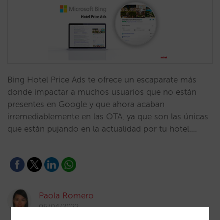
Bing Hotel Price Ads te ofrece un escaparate más
donde impactar a muchos usuarios que no están
presentes en Google y que ahora acaban
irremediablemente en las OTA, ya que son las únicas
que están pujando en la actualidad por tu hotel.…
Paola Romero
06/04/2022