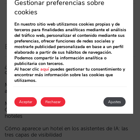
Gestionar preferencias sobre
cookies
En nuestro sitio web utilizamos cookies propias y de
terceros para finalidades analíticas mediante el análisis
del tráfico web, personalizar el contenido mediante sus
preferencias, ofrecer funciones de redes sociales y
Entradas recientes
mostrarle publicidad personalizada en base a un perfil
elaborado a partir de sus hábitos de navegación.
Podemos compartir la información analítica o
publicitaria con terceros.
¿Puede un Mundial reducir las reservas hoteleras? El
Al hacer clic
aquí
puedes gestionar tu consentimiento y
caso de México durante la FIFA World Cup 2026
encontrar más información sobre las cookies que
utilizamos.
Menos campañas, más inteligentes: manual IA para
actualizar el marketing digital de tu hotel (parte 1)
Aceptar
Rechazar
Ajustes
Madrid ante la Fórmula 1: aprendizajes del GP de
Catalunya y del GP de Ciudad de México para los
hoteles
Cómo aparece un hotel en los asistentes de IA: las
tres capas de visibilidad