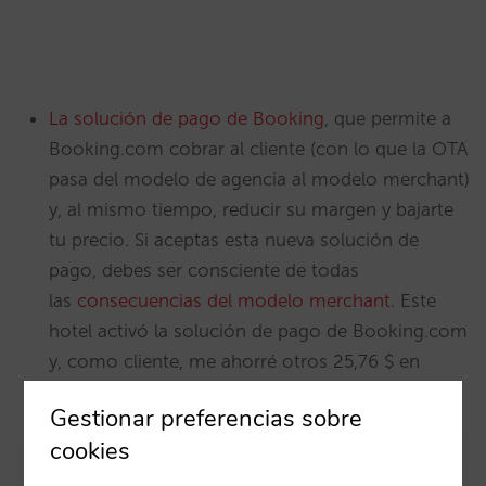
La solución de pago de Booking
, que permite a
Booking.com cobrar al cliente (con lo que la OTA
pasa del modelo de agencia al modelo merchant)
y, al mismo tiempo, reducir su margen y bajarte
tu precio. Si aceptas esta nueva solución de
pago, debes ser consciente de todas
las
consecuencias del modelo merchant
. Este
hotel activó la solución de pago de Booking.com
y, como cliente, me ahorré otros 25,76 $ en
comparación con su canal directo.
Gestionar preferencias sobre
cookies