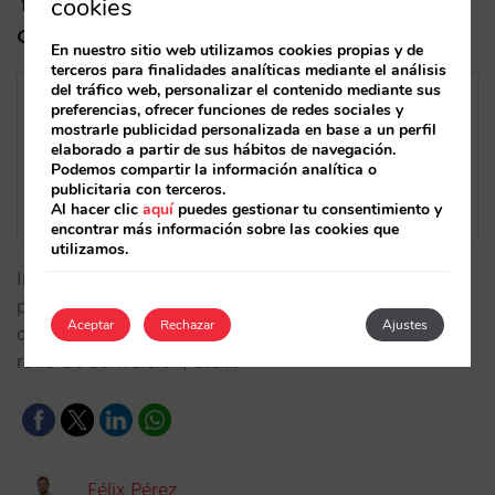
Ya tienes disponible el reporting más
cookies
completo de upselling en el BI
En nuestro sitio web utilizamos cookies propias y de
terceros para finalidades analíticas mediante el análisis
del tráfico web, personalizar el contenido mediante sus
preferencias, ofrecer funciones de redes sociales y
mostrarle publicidad personalizada en base a un perfil
elaborado a partir de sus hábitos de navegación.
Podemos compartir la información analítica o
publicitaria con terceros.
Al hacer clic
aquí
puedes gestionar tu consentimiento y
encontrar más información sobre las cookies que
utilizamos.
Incorporamos el informe de upselling en nuestro BI,
proporcionando datos detallados sobre la actividad
Aceptar
Rechazar
Ajustes
de esta funcionalidad, como upsellings propuestos,
ratio de conversión, etc.…
Félix Pérez