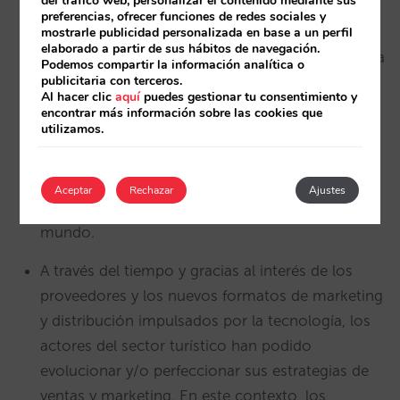
del tráfico web, personalizar el contenido mediante sus
preferencias, ofrecer funciones de redes sociales y
para la búsqueda (entre otros servicios).
mostrarle publicidad personalizada en base a un perfil
elaborado a partir de sus hábitos de navegación.
Esta elección del consumidor también se aplica a
Podemos compartir la información analítica o
publicitaria con terceros.
la búsqueda de soluciones de viaje (hoteles,
Al hacer clic
aquí
puedes gestionar tu consentimiento y
aerolíneas, restaurantes y otros servicios
encontrar más información sobre las cookies que
utilizamos.
relacionados con los viajes), un sector
especialmente rico y complejo en términos de
datos. No olvidemos que la misión de Google es
Aceptar
Rechazar
Ajustes
organizar y hacer accesible la información del
mundo.
A través del tiempo y gracias al interés de los
proveedores y los nuevos formatos de marketing
y distribución impulsados por la tecnología, los
actores del sector turístico han podido
evolucionar y/o perfeccionar sus estrategias de
ventas y marketing. En este contexto, los