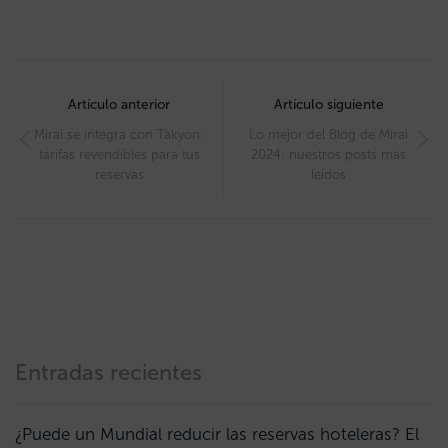
Post
navigation
Artículo anterior
Artículo siguiente
Mirai se integra con Takyon:
Lo mejor del Blog de Mirai
tarifas revendibles para tus
2024: nuestros posts más
reservas
leídos
Entradas recientes
¿Puede un Mundial reducir las reservas hoteleras? El