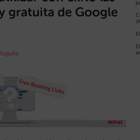
p
y gratuita de Google
C
I
E
E
a
tuguês
.