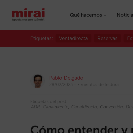
Qué hacemos
Notici
Etiquetas:
Ventadirecta
Reservas
Es
Pablo Delgado
28/02/2023
7 minutos de lectura
Etiquetas del post:
ADR
Canaldirecte
Canaldirecto
Conversión
De
Cómo entender y ut