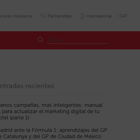
cceso hoteleros
Partnerships
International
CAT
ntradas recientes
enos campañas, más inteligentes: manual
A para actualizar el marketing digital de tu
les
Hotels
KPI
Metabuscador
Metacercador
MiraiConsulting
otel (parte 1)
adrid ante la Fórmula 1: aprendizajes del GP
e Catalunya y del GP de Ciudad de México