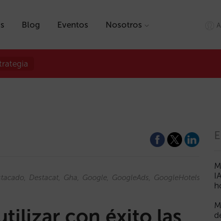
as
Blog
Eventos
Nosotros
A
trategia
E
M
I
stacado
Destacat
Gha
Google
GoogleAds
GoogleHotels
Hote
h
M
ilizar con éxito las
d