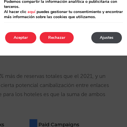
Podemos compartir la información analítica o publicitaria con
terceros.
Al hacer clic
aquí
puedes gestionar tu consentimiento y encontrar
campañas de pago crecieron un 4% en 2022,
más información sobre las cookies que utilizamos.
rvas.
Aceptar
Rechazar
Ajustes
sivamente de enlaces de reserva gratuitos
 el otro 18% de todas las reservas de Google
 más de reservas totales que el 2021, y un
cierta potencial canibalización entre enlaces
te para los hoteles es que la suma de ambos