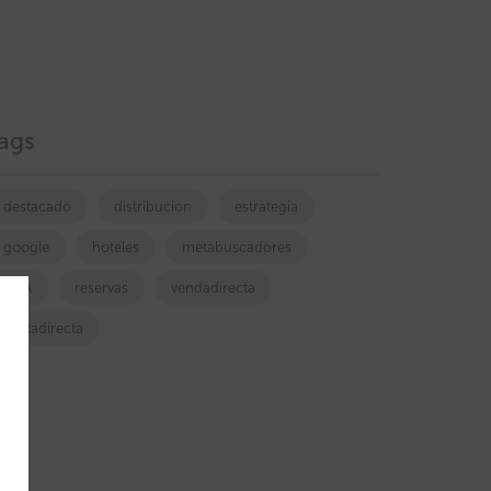
ags
destacado
distribucion
estrategia
google
hoteles
metabuscadores
OTA
reservas
vendadirecta
ventadirecta