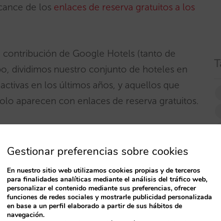
cance de los
enlaces de reserva gratuitos a los
 contribución de Google Hotels (tanto de
T
po, dividimos nuestro conjunto de hoteles en
ctivas en los últimos años, y aquellos que
lo aparecen con enlaces de reserva gratuitos.
n enlaces de reserva gratuitos)
Gestionar preferencias sobre cookies
an tenido campañas de pago activas en Google
En nuestro sitio web utilizamos cookies propias y de terceros
para finalidades analíticas mediante el análisis del tráfico web,
mos cuatro años. En estos hoteles, la
personalizar el contenido mediante sus preferencias, ofrecer
funciones de redes sociales y mostrarle publicidad personalizada
entó, generando más reservas cada año,
en base a un perfil elaborado a partir de sus hábitos de
mia.
navegación.