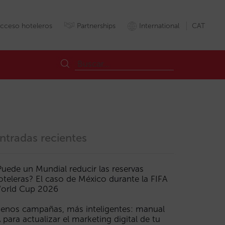
cceso hoteleros
Partnerships
International
CAT
ntradas recientes
Puede un Mundial reducir las reservas
oteleras? El caso de México durante la FIFA
h
Mirai_metasearch
MiraiDIgitalMarketing
orld Cup 2026
enos campañas, más inteligentes: manual
A para actualizar el marketing digital de tu