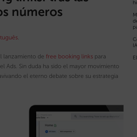
h
los números
M
d
p
tuguês
.
C
I
el lanzamiento de
free booking links
para
E
 Ads. Sin duda ha sido el mayor movimiento
avivando el eterno debate sobre su estrategia