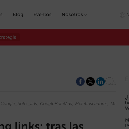
as
Blog
Eventos
Nosotros
A
trategia
E
1
¿
h
Google_hotel_ads
GoogleHotelAds
Metabuscadores
Metaserc
W
M
 links: tras las
I