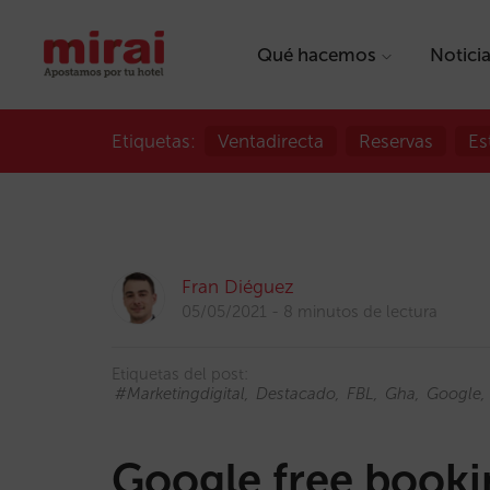
Qué hacemos
Notici
Etiquetas:
Ventadirecta
Reservas
Es
Fran Diéguez
05/05/2021
8 minutos de lectura
Etiquetas del post:
#marketingdigital
Destacado
FBL
Gha
Google
Google free booking