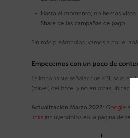
Hasta el momento, no hemos visto 
Share de las campañas de pago.
Sin más preámbulos, vamos a por el análi
Empecemos con un poco de contexto
Es importante señalar que FBL solo está 
(travel) del hotel y no en otras ubicacio
Actualización Marzo 2022
:
Google anun
links
incluyéndolos en la página de res