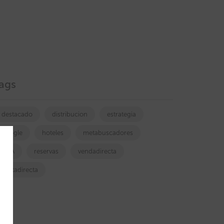
ags
destacado
distribucion
estrategia
google
hoteles
metabuscadores
OTA
reservas
vendadirecta
ventadirecta