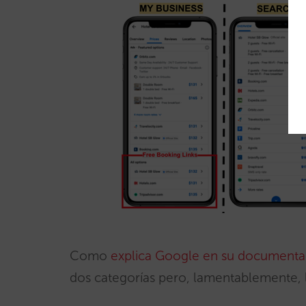
Como
explica Google en su documenta
dos categorías pero, lamentablemente, l