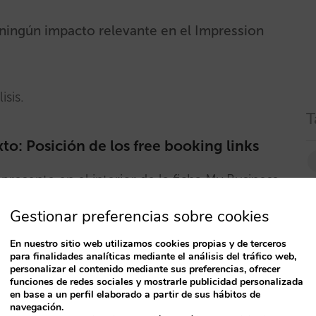
ningún impacto relevante en el Impression
sis.
T
: Posición de los free booking links
presente en el interior de la ficha My Business
nes como search, maps y resto de travel .
Gestionar preferencias sobre cookies
En nuestro sitio web utilizamos cookies propias y de terceros
cia mayor visibilidad de free booking
para finalidades analíticas mediante el análisis del tráfico web,
ultados del buscador así como en Google Maps.
personalizar el contenido mediante sus preferencias, ofrecer
funciones de redes sociales y mostrarle publicidad personalizada
en base a un perfil elaborado a partir de sus hábitos de
navegación.