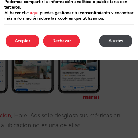
Podemos compartir la información analítica o publicitaria con
terceros.
Al hacer clic
aquí
puedes gestionar tu consentimiento y encontrar
más información sobre las cookies que utilizamos.
Aceptar
Rechazar
Ajustes
ción
, Hotel Ads solo desglosa sus métricas en
a ubicación no es una de ellas.