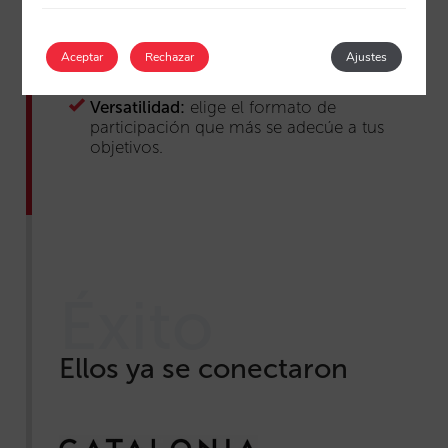
Cercanía y servicio:
equipo dedicado en
exclusiva a acompañarte y ayudarte a
alcanzar los mejores resultados de forma
Aceptar
Rechazar
Ajustes
conjunta.
Versatilidad:
elige el formato de
participación que más se adecúe a tus
objetivos.
Éxito
Ellos ya se conectaron