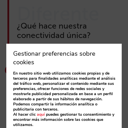
Diferente
¿Qué hace nuestra
conectividad única?
Gestionar preferencias sobre
cookies
Líderes en integraciones con
metabuscadores:
más de 1000 hoteles
conectados.
En nuestro sitio web utilizamos cookies propias y de
terceros para finalidades analíticas mediante el análisis
del tráfico web, personalizar el contenido mediante sus
Más de 20 años
de experiencia en sector
preferencias, ofrecer funciones de redes sociales y
hotelero.
mostrarle publicidad personalizada en base a un perfil
elaborado a partir de sus hábitos de navegación.
Partner estratégico de Google.
Saber más
Podemos compartir la información analítica o
publicitaria con terceros.
Up to date:
nuevos desarrollos,
Al hacer clic
aquí
puedes gestionar tu consentimiento y
funcionalidades y mejoras continuas.
encontrar más información sobre las cookies que
utilizamos.