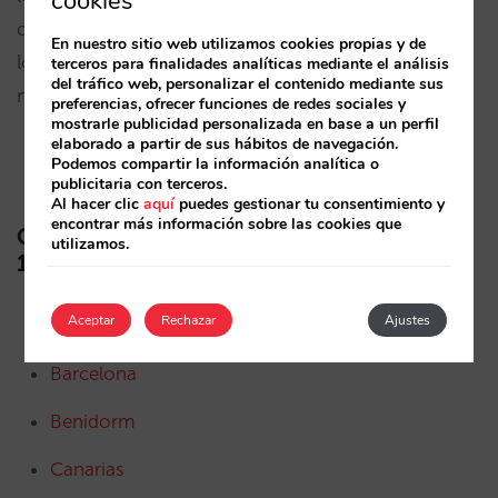
cookies
que en 2019, en mayo despunta
Baleares,
que
En nuestro sitio web utilizamos cookies propias y de
logra acelerar y consigue superar ampliamente el
terceros para finalidades analíticas mediante el análisis
del tráfico web, personalizar el contenido mediante sus
nivel de Pick up neto de 2019.
preferencias, ofrecer funciones de redes sociales y
mostrarle publicidad personalizada en base a un perfil
elaborado a partir de sus hábitos de navegación.
Podemos compartir la información analítica o
publicitaria con terceros.
Al hacer clic
aquí
puedes gestionar tu consentimiento y
encontrar más información sobre las cookies que
Gráficas de Pickup y Cancelaciones Semana
utilizamos.
18/2021 de otras plazas analizadas:
Aceptar
Rechazar
Ajustes
Baleares
Barcelona
Benidorm
Canarias