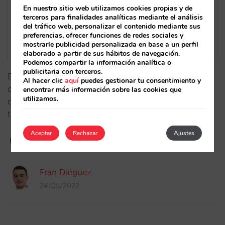
En nuestro sitio web utilizamos cookies propias y de
terceros para finalidades analíticas mediante el análisis
del tráfico web, personalizar el contenido mediante sus
preferencias, ofrecer funciones de redes sociales y
mostrarle publicidad personalizada en base a un perfil
elaborado a partir de sus hábitos de navegación.
Podemos compartir la información analítica o
publicitaria con terceros.
BI, potentes filtros, nuevas gráficas y KPI’s, elección
Al hacer clic
aquí
puedes gestionar tu consentimiento y
de modelos de atribución… Optimiza tus campañas
encontrar más información sobre las cookies que
utilizamos.
de metasearch con toda la información que tienes a
tu alcance.…
Aceptar
Rechazar
Ajustes
Fran Diéguez
24/05/2022