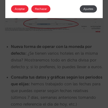
Aceptar
Rechazar
Ajustes
Nueva forma de operar con la moneda por
defecto:
¿Se tienen varios hoteles en la misma
divisa? Mostraremos todo en dicha divisa por
defecto y, si lo prefieres, lo puedes llevar a euros.
Consulta tus datos y gráficas según los periodos
que elijas:
hemos trabajado con las fechas para
que puedas operar según fechas relativas
(últimos 7 días, semanas anteriores tomando
como referencia el día de hoy, etc.)