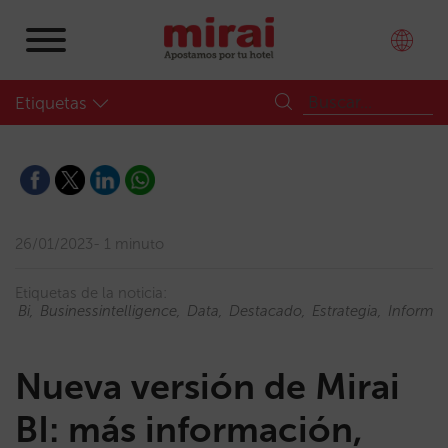
Etiquetas
26/01/2023
1 minuto
Etiquetas de la noticia:
Bi
Businessintelligence
Data
Destacado
Estrategia
Informe
Nueva versión de Mirai
BI: más información,