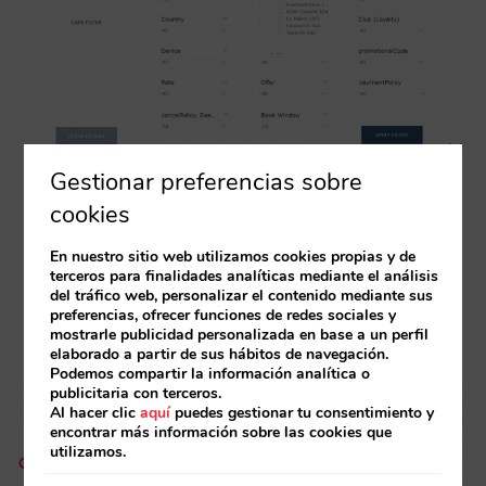
Gestionar preferencias sobre
cookies
Mayor facilidad a la hora de moverse por
gráficos y fechas
: con los nuevos accesos
En nuestro sitio web utilizamos cookies propias y de
directos (top markets, distintos periodos de
terceros para finalidades analíticas mediante el análisis
del tráfico web, personalizar el contenido mediante sus
tiempo…), la información es más accesible a un
preferencias, ofrecer funciones de redes sociales y
mostrarle publicidad personalizada en base a un perfil
solo clic.
elaborado a partir de sus hábitos de navegación.
Podemos compartir la información analítica o
publicitaria con terceros.
Al hacer clic
aquí
puedes gestionar tu consentimiento y
encontrar más información sobre las cookies que
utilizamos.