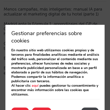
Menos campañas, más inteligentes: manual IA para
actualizar el marketing digital de tu hotel (parte 1)
Madrid ante la Fórmula 1: aprendizajes del GP de
Catalunya y del GP de Ciudad de México para los
Gestionar preferencias sobre
hoteles
cookies
Cómo aparece un hotel en los asistentes de IA: las
tres capas de visibilidad
En nuestro sitio web utilizamos cookies propias y de
terceros para finalidades analíticas mediante el análisis
El fin de la era “Book on Metasearch”
del tráfico web, personalizar el contenido mediante sus
preferencias, ofrecer funciones de redes sociales y
El funnel en la IA está roto. La clave para arreglarlo
mostrarle publicidad personalizada en base a un perfil
elaborado a partir de sus hábitos de navegación.
está en la fase de consideración
Podemos compartir la información analítica o
publicitaria con terceros.
Al hacer clic
aquí
puedes gestionar tu consentimiento y
encontrar más información sobre las cookies que
utilizamos.