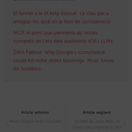
El funnel a la IA està trencat. La clau per a
arreglar-ho està en la fase de consideració
MCP, el pont que permetrà als hotels
competir en l’era dels assistents d’IA i LLMs
DMA Fallout: Why Google’s compliance
could kill hotel direct bookings. Must-know
for hoteliers
Post
navigation
Article anterior
Article següent
Mirai s’integra amb Quicktext
Aprofita els nous filtres de
trivago per potenciar la teva