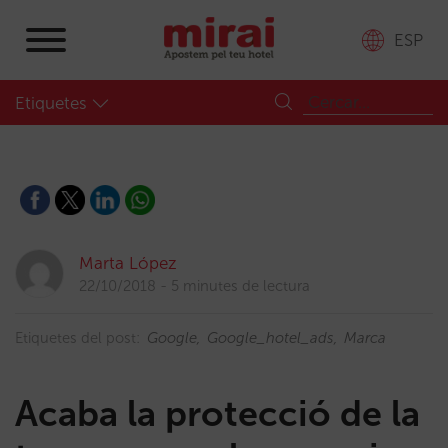
ESP
Etiquetes
Marta López
22/10/2018
5 minutes de lectura
Etiquetes del post:
Google
Google_hotel_ads
Marca
Acaba la protecció de la