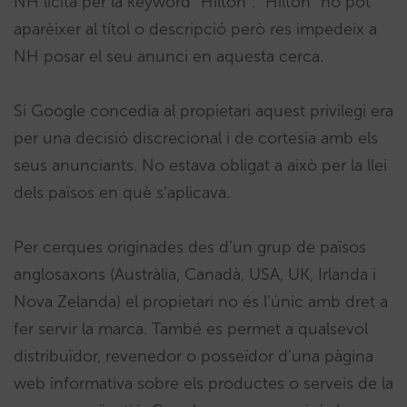
NH licita per la keyword “Hilton”. “Hilton” no pot
aparèixer al títol o descripció però res impedeix a
NH posar el seu anunci en aquesta cerca.
Si Google concedia al propietari aquest privilegi era
per una decisió discrecional i de cortesia amb els
seus anunciants. No estava obligat a això per la llei
dels països en què s’aplicava.
Per cerques originades des d’un grup de països
anglosaxons (Austràlia, Canadà, USA, UK, Irlanda i
Nova Zelanda) el propietari no és l’únic amb dret a
fer servir la marca. També es permet a qualsevol
distribuïdor, revenedor o posseïdor d’una pàgina
web informativa sobre els productes o serveis de la