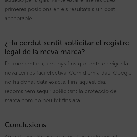
licitació per a garantir-te estar entre les dues
primeres posicions en els resultats a un cost
acceptable.
¿Ha perdut sentit sol·licitar el registre
legal de la meva marca?
De moment no, almenys fins que entri en vigor la
nova llei i es faci efectiva. Com diem a dalt, Google
no ha donat data exacta. Fins aquest dia,
recomanem seguir sol·licitant la protecció de
marca com ho heu fet fins ara.
Conclusions
Aquesta modificació no serà favorable per a la