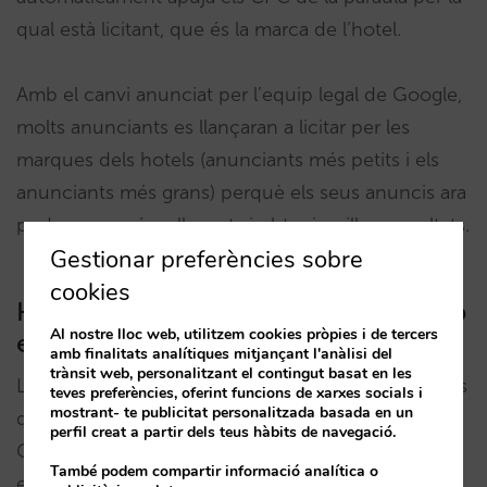
qual està licitant, que és la marca de l’hotel.
Amb el canvi anunciat per l’equip legal de Google,
molts anunciants es llançaran a licitar per les
marques dels hotels (anunciants més petits i els
anunciants més grans) perquè els seus anuncis ara
podran ser més rellevants i obtenir millors resultats.
Gestionar preferències sobre
cookies
Haig de deixar de fer Google Ads amb
Al nostre lloc web, utilitzem cookies pròpies i de tercers
el meu hotel?
amb finalitats analítiques mitjançant l'anàlisi del
trànsit web, personalitzant el contingut basat en les
La resposta és un NO rotund. Ara més que mai has
teves preferències, oferint funcions de xarxes socials i
mostrant- te publicitat personalitzada basada en un
de estar present als resultats de pagament de
perfil creat a partir dels teus hàbits de navegació.
Google. Tots els altres anunciants estaran i si no hi
També podem compartir informació analítica o
ets, la reserva es la portarà un altre en el teu nom.