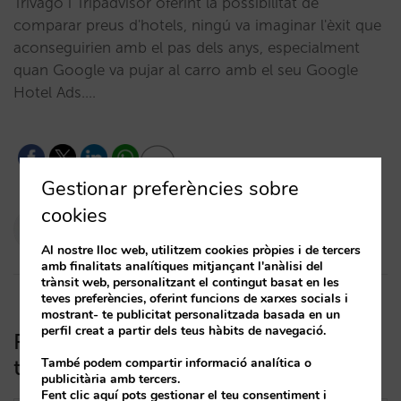
Trivago i Tripadvisor oferint la possibilitat de
comparar preus d'hotels, ningú va imaginar l'èxit que
aconseguirien amb el pas dels anys, especialment
quan Google va pujar al carro amb el seu Google
Hotel Ads.…
4
Gestionar preferències sobre
cookies
Pablo Delgado
03/07/2019
Al nostre lloc web, utilitzem cookies pròpies i de tercers
amb finalitats analítiques mitjançant l'anàlisi del
trànsit web, personalitzant el contingut basat en les
teves preferències, oferint funcions de xarxes socials i
mostrant- te publicitat personalitzada basada en un
perfil creat a partir dels teus hàbits de navegació.
Room Booking Module, actiu en les
teves campanyes
També podem compartir informació analítica o
publicitària amb tercers.
Fent clic aquí pots gestionar el teu consentiment i