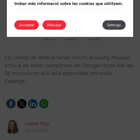
trobar més informació sobre les cookies que utilitzem.
Acceptar
Rebutjar
Settings
Els clients de Mirai ja tenen Room Booking Module
actiu a les seves campanyes de Google Hotel Ads als
16 mercats en què està disponible, entre ells
Espanya…
Isabel Rey
22/01/2019