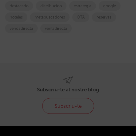
destacado
distribucion
estrategia
google
hoteles
metabuscadores
OTA
reservas
vendadirecta
ventadirecta
Subscriu-te al nostre blog
Subscriu-te