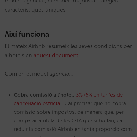
model “agència”, el model “majorista” i afegeix
característiques úniques.
Així funciona
El mateix Airbnb resumeix les seves condicions per
a hotels en
aquest document
.
Com en el model
agència
…
Cobra comissió a l’hotel
:
3% (5% en tarifes de
cancel·lació estricta).
Cal precisar que no cobra
comissió sobre impostos, de manera que, per
comparar amb la de les OTA que sí ho fan, cal
reduir la comissió Airbnb en tanta proporció com