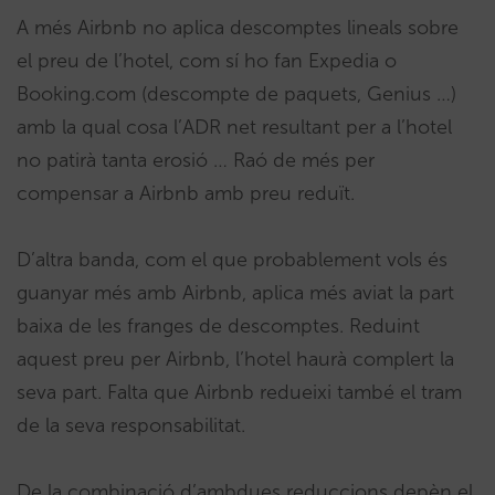
A més Airbnb no aplica descomptes lineals sobre
el preu de l’hotel, com sí ho fan Expedia o
Booking.com (descompte de paquets, Genius …)
amb la qual cosa l’ADR net resultant per a l’hotel
no patirà tanta erosió … Raó de més per
compensar a Airbnb amb preu reduït.
D’altra banda, com el que probablement vols és
guanyar més amb Airbnb, aplica més aviat la part
baixa de les franges de descomptes. Reduint
aquest preu per Airbnb, l’hotel haurà complert la
seva part. Falta que Airbnb redueixi també el tram
de la seva responsabilitat.
De la combinació d’ambdues reduccions depèn el