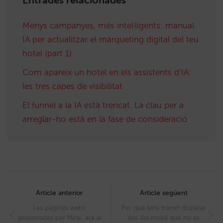
Menys campanyes, més intel·ligents: manual
IA per actualitzar el màrqueting digital del teu
hotel (part 1)
Com apareix un hotel en els assistents d’IA:
les tres capes de visibilitat
El funnel a la IA està trencat. La clau per a
arreglar-ho està en la fase de consideració
Post
navigation
Article anterior
Article següent
Les pàgines webs
Per què tens trànsit disparat
gestionades per Mirai, ara al
des del mòbil que no es