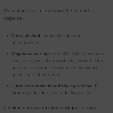
D’altra banda, com en el model
merchant
o
majorista…
Cobra al client
i paga a l’establiment
posteriorment.
Afegeix un markup
: Entre 5% i 15%. L’anomena
Service fee, però el concepte és semblant: Una
quantitat extra que l’intermediari afegeix per
quedar-se-la íntegrament.
L’hotel no coneix ni controla el preu final
. És
Airbnb qui decideix la xifra del Service fee.
I finalment incorpora característiques úniques,