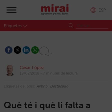
ESP
Etiquetes
7
César López
19/02/2018
7 minutes de lectura
Etiquetes del post:
Airbnb
Destacado
Què té i què li falta a