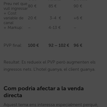
Preu net que
80 €
85 €
90 €
vull ingressar
+ Cost
variable de
20 €
3-4 €
+6 €
canal
+ Markup:
–
4-13 €
–
PVP final:
100 €
92 – 102 €
96 €
Resultat: Es redueix el PVP però augmenten els
ingressos nets. L’hotel guanya, el client guanya.
Com podria afectar a la venda
directa
Aquest tema ens interessa especialment perquè,