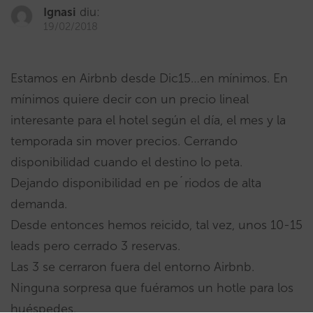
Ignasi
diu:
19/02/2018
Estamos en Airbnb desde Dic15…en mínimos. En
mínimos quiere decir con un precio lineal
interesante para el hotel según el día, el mes y la
temporada sin mover precios. Cerrando
disponibilidad cuando el destino lo peta.
Dejando disponibilidad en pe´riodos de alta
demanda.
Desde entonces hemos reicido, tal vez, unos 10-15
leads pero cerrado 3 reservas.
Las 3 se cerraron fuera del entorno Airbnb.
Ninguna sorpresa que fuéramos un hotle para los
huéspedes.