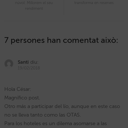
núvol: Millorem el seu
transforma en reserves
rendiment
7 persones han comentat això:
Santi
diu:
19/02/2018
Hola César:
Magnífico post.
Otro más a participar del lío, aunque en este caso
no se lleva tanto como las OTAS.
Para los hoteles es un dilema asomarse a las