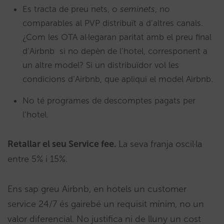
Es tracta de preu nets, o
seminets
, no
comparables al PVP distribuït a d’altres canals.
¿Com les OTA al·legaran paritat amb el preu final
d’Airbnb si no depèn de l’hotel, corresponent a
un altre model? Si un distribuïdor vol les
condicions d’Airbnb, que apliqui el model Airbnb.
No té programes de descomptes pagats per
l’hotel.
Retallar el seu Service fee.
La seva franja oscil·la
entre 5% i 15%.
Ens sap greu Airbnb, en hotels un customer
service 24/7 és gairebé un requisit mínim, no un
valor diferencial. No justifica ni de lluny un cost