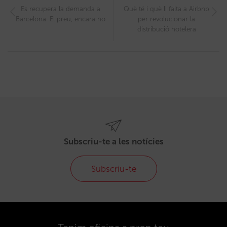
Es recupera la demanda a
Què té i què li falta a Airbnb
Barcelona. El preu, encara no
per revolucionar la
distribució hotelera
Subscriu-te a les notícies
Subscriu-te