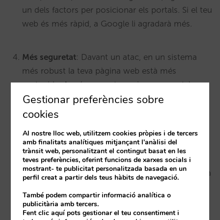
un dels factors per posicionar els portals. Si el teu
web és més ràpid, a Google li agradarà més.
Més seguretat
: Davant un atac, en un sistema
més robust la teva pàgina web està més
protegida. A més, aquest canvi ens permetrà
Gestionar preferències sobre
començar a servir tots els dominis de forma
encriptada a través de https.
cookies
Al nostre lloc web, utilitzem cookies pròpies i de tercers
amb finalitats analítiques mitjançant l'anàlisi del
Més solidesa:
És un sistema completament
trànsit web, personalitzant el contingut basat en les
redundat, lliure de punts únics de fallada. Això es
teves preferències, oferint funcions de xarxes socials i
mostrant- te publicitat personalitzada basada en un
tradueix en que ara és molt més difícil que la teva
perfil creat a partir dels teus hàbits de navegació.
pàgina caigui.
També podem compartir informació analítica o
publicitària amb tercers.
Fent clic aquí pots gestionar el teu consentiment i