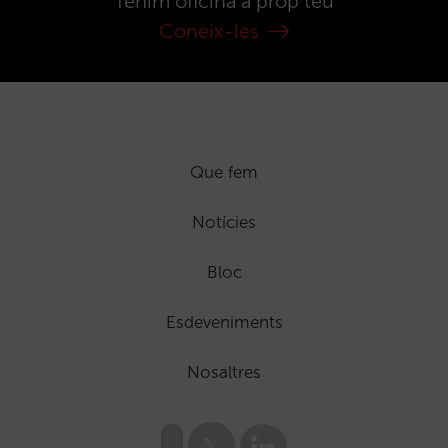
Tenim oficina a prop teu
Coneix-les
Que fem
Notícies
Bloc
Esdeveniments
Nosaltres