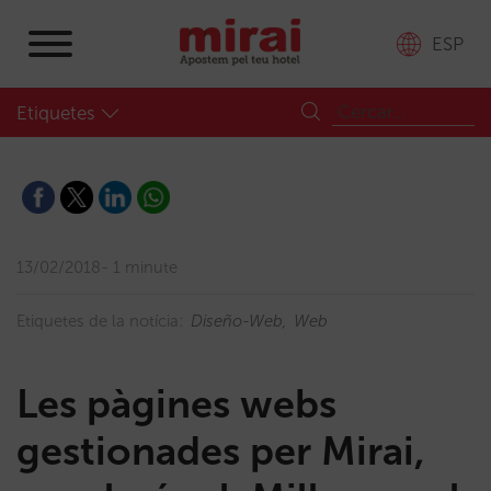
ESP
Etiquetes
13/02/2018
1 minute
Etiquetes de la notícia:
Diseño-Web
Web
Les pàgines webs
gestionades per Mirai,