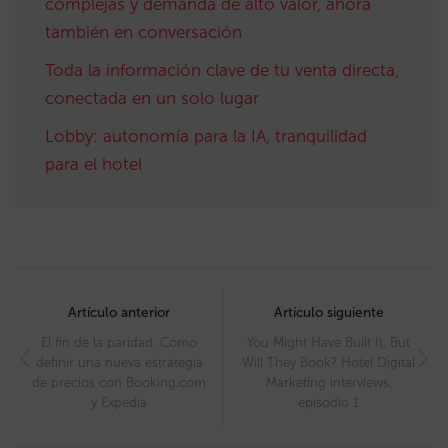
complejas y demanda de alto valor, ahora
también en conversación
Toda la información clave de tu venta directa,
conectada en un solo lugar
Lobby: autonomía para la IA, tranquilidad
para el hotel
Post
navigation
Artículo anterior
Artículo siguiente
El fin de la paridad. Cómo
You Might Have Built It, But
definir una nueva estrategia
Will They Book? Hotel Digital
de precios con Booking.com
Marketing interviews,
y Expedia
episodio 1