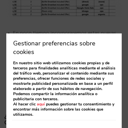
En poco tiempo incorporaremos estas nuevas
variables en
nuestra plataforma de BI
, lo cual te
Gestionar preferencias sobre
permitirá segmentar la venta de tu hotel o
cookies
cadena por fuente y medio y cruzarlo con
En nuestro sitio web utilizamos cookies propias y de
variables como mobile, tipo de habitación,
terceros para finalidades analíticas mediante el análisis
ocupación o mercado origen. Un mundo de
del tráfico web, personalizar el contenido mediante sus
preferencias, ofrecer funciones de redes sociales y
posibilidades para que entiendas de la mejor
mostrarle publicidad personalizada en base a un perfil
elaborado a partir de sus hábitos de navegación.
manera tu venta directa y las oportunidades de
Podemos compartir la información analítica o
crecimiento.
publicitaria con terceros.
Al hacer clic
aquí
puedes gestionar tu consentimiento y
encontrar más información sobre las cookies que
utilizamos.
¿Es compatible con todas las versiones de
Google Analytics?